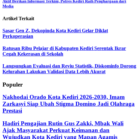
Aktif Berikan Informasi Terkini, Polres Kediri Raih Penghargaan dari
Media
Artikel Terkait
Sasar Gen Z, Dekopinda Kota Kediri Gelar Diklat
Perkoperasian
Ratusan Ribu Pelajar di Kabupaten Kediri Serentak Ikrar
Cegah Kekerasan di Sekolah
Langsungkan Evaluasi dan Reviu Statistik, Diskominfo Dorong
Kelurahan Lakukan Validasi Data Lebih Akurat
Populer
Nakhodai Orado Kota Kediri 2026-2030, Imam
Zarkasyi Siap Ubah Stigma Domino Jadi Olahraga
Prestasi
Hadiri Pengajian Rutin Gus Zakki, Mbak Wali
Ajak Masyarakat Perkuat Keimanan dan
Wujudkan Kota Kediri yang Mapan Agamis