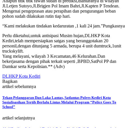
Adapun titik titik rawan sudah di prediksi,diantaranya di wilayah
Jl.Letjen Sutoyo,Jl.Brigjen Pol Imam Bahri,Jl.Kapten P Tendean.
Mengenai pengeprasan atau perapihan dan pengurangan beban
pohon sudah dilakukan rutin tiap hari.
“Kami melakukan tindakan kedaruratan ,1 kali 24 jam.”Pungkasnya
Perlu diketahui,untuk antisipasi Musim hujan,DLHKP Kota
Kediri,telah mempersiapkan satgas yang beranggotakan 20
personil,dengan ditunjang 5 armada, berupa 4 unit dumtruck,1unit
truckskylift.
Yang melayani, wilayah 3 Kecamatan,46 Kelurahan.Dan
bekerjasama dengan pihak terkait seperti ,BPBD,SatPol PP dan
Damkar serta Kepolisian.** (Adv)
DLHKP Kota Kediri
Bagikan
artikel sebelumnya
Tekan Pelanggaran Dan Laka Lantas, Satlantas Polres Kediri Kota
Sosialisasikan Tertib Berlalu Lintas Melalui Program “Police Goes To
School”
artikel selanjutnya