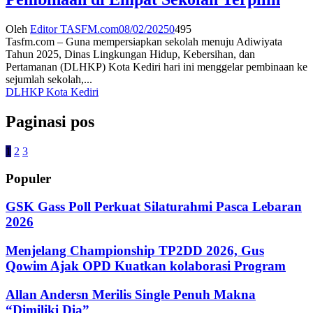
Oleh
Editor TASFM.com
08/02/2025
0
495
Tasfm.com – Guna mempersiapkan sekolah menuju Adiwiyata
Tahun 2025, Dinas Lingkungan Hidup, Kebersihan, dan
Pertamanan (DLHKP) Kota Kediri hari ini menggelar pembinaan ke
sejumlah sekolah,...
DLHKP Kota Kediri
Paginasi pos
1
2
3
Populer
GSK Gass Poll Perkuat Silaturahmi Pasca Lebaran
2026
Menjelang Championship TP2DD 2026, Gus
Qowim Ajak OPD Kuatkan kolaborasi Program
Allan Andersn Merilis Single Penuh Makna
“Dimiliki Dia”