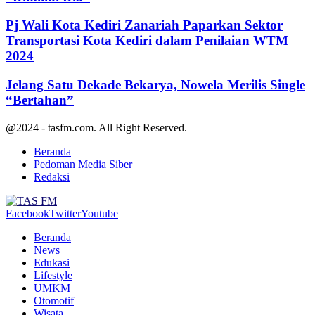
Pj Wali Kota Kediri Zanariah Paparkan Sektor
Transportasi Kota Kediri dalam Penilaian WTM
2024
Jelang Satu Dekade Bekarya, Nowela Merilis Single
“Bertahan”
@2024 - tasfm.com. All Right Reserved.
Beranda
Pedoman Media Siber
Redaksi
Facebook
Twitter
Youtube
Beranda
News
Edukasi
Lifestyle
UMKM
Otomotif
Wisata