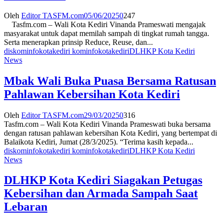
Oleh
Editor TASFM.com
05/06/2025
0
247
Tasfm.com – Wali Kota Kediri Vinanda Prameswati mengajak
masyarakat untuk dapat memilah sampah di tingkat rumah tangga.
Serta menerapkan prinsip Reduce, Reuse, dan...
diskominfokotakediri kominfokotakediri
DLHKP Kota Kediri
News
Mbak Wali Buka Puasa Bersama Ratusan
Pahlawan Kebersihan Kota Kediri
Oleh
Editor TASFM.com
29/03/2025
0
316
Tasfm.com – Wali Kota Kediri Vinanda Prameswati buka bersama
dengan ratusan pahlawan kebersihan Kota Kediri, yang bertempat di
Balaikota Kediri, Jumat (28/3/2025). “Terima kasih kepada...
diskominfokotakediri kominfokotakediri
DLHKP Kota Kediri
News
DLHKP Kota Kediri Siagakan Petugas
Kebersihan dan Armada Sampah Saat
Lebaran