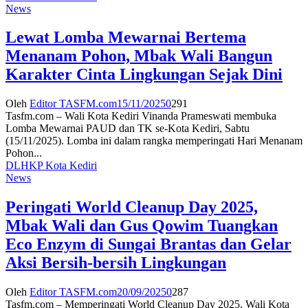
News
Lewat Lomba Mewarnai Bertema
Menanam Pohon, Mbak Wali Bangun
Karakter Cinta Lingkungan Sejak Dini
Oleh
Editor TASFM.com
15/11/2025
0
291
Tasfm.com – Wali Kota Kediri Vinanda Prameswati membuka
Lomba Mewarnai PAUD dan TK se-Kota Kediri, Sabtu
(15/11/2025). Lomba ini dalam rangka memperingati Hari Menanam
Pohon...
DLHKP Kota Kediri
News
Peringati World Cleanup Day 2025,
Mbak Wali dan Gus Qowim Tuangkan
Eco Enzym di Sungai Brantas dan Gelar
Aksi Bersih-bersih Lingkungan
Oleh
Editor TASFM.com
20/09/2025
0
287
Tasfm.com – Memperingati World Cleanup Day 2025, Wali Kota