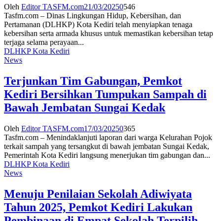
Oleh
Editor TASFM.com
21/03/2025
0
546
Tasfm.com – Dinas Lingkungan Hidup, Kebersihan, dan
Pertamanan (DLHKP) Kota Kediri telah menyiapkan tenaga
kebersihan serta armada khusus untuk memastikan kebersihan tetap
terjaga selama perayaan...
DLHKP Kota Kediri
News
Terjunkan Tim Gabungan, Pemkot
Kediri Bersihkan Tumpukan Sampah di
Bawah Jembatan Sungai Kedak
Oleh
Editor TASFM.com
17/03/2025
0
365
Tasfm.com – Menindaklanjuti laporan dari warga Kelurahan Pojok
terkait sampah yang tersangkut di bawah jembatan Sungai Kedak,
Pemerintah Kota Kediri langsung menerjukan tim gabungan dan...
DLHKP Kota Kediri
News
Menuju Penilaian Sekolah Adiwiyata
Tahun 2025, Pemkot Kediri Lakukan
Pembinaan di Empat Sekolah Terpilih