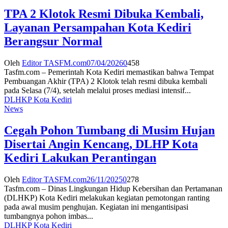
TPA 2 Klotok Resmi Dibuka Kembali,
Layanan Persampahan Kota Kediri
Berangsur Normal
Oleh
Editor TASFM.com
07/04/2026
0
458
Tasfm.com – Pemerintah Kota Kediri memastikan bahwa Tempat
Pembuangan Akhir (TPA) 2 Klotok telah resmi dibuka kembali
pada Selasa (7/4), setelah melalui proses mediasi intensif...
DLHKP Kota Kediri
News
Cegah Pohon Tumbang di Musim Hujan
Disertai Angin Kencang, DLHP Kota
Kediri Lakukan Perantingan
Oleh
Editor TASFM.com
26/11/2025
0
278
Tasfm.com – Dinas Lingkungan Hidup Kebersihan dan Pertamanan
(DLHKP) Kota Kediri melakukan kegiatan pemotongan ranting
pada awal musim penghujan. Kegiatan ini mengantisipasi
tumbangnya pohon imbas...
DLHKP Kota Kediri