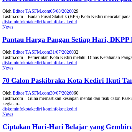
Oleh
Editor TASFM.com
05/08/2026
0
29
Tasfm.com – Badan Pusat Statistik (BPS) Kota Kediri mencatat pada J
diskominfokotakediri kominfokotakediri
News
Pantau Harga Pangan Setiap Hari, DKPP 
Oleh
Editor TASFM.com
31/07/2026
0
32
Tasfm.com – Pemerintah Kota Kediri melalui Dinas Ketahanan Pangan
diskominfokotakediri kominfokotakediri
News
70 Calon Paskibraka Kota Kediri Ikuti T
Oleh
Editor TASFM.com
30/07/2026
0
60
Tasfm.com – Guna memastikan kesiapan mental dan fisik calon Paski
kegiatan...
diskominfokotakediri kominfokotakediri
News
Ciptakan Hari-Hari Belajar yang Gembira