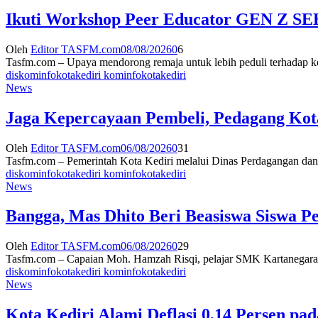
Ikuti Workshop Peer Educator GEN Z SEH
Oleh
Editor TASFM.com
08/08/2026
0
6
Tasfm.com – Upaya mendorong remaja untuk lebih peduli terhadap keseh
diskominfokotakediri kominfokotakediri
News
Jaga Kepercayaan Pembeli, Pedagang Kota
Oleh
Editor TASFM.com
06/08/2026
0
31
Tasfm.com – Pemerintah Kota Kediri melalui Dinas Perdagangan dan 
diskominfokotakediri kominfokotakediri
News
Bangga, Mas Dhito Beri Beasiswa Siswa P
Oleh
Editor TASFM.com
06/08/2026
0
29
Tasfm.com – Capaian Moh. Hamzah Risqi, pelajar SMK Kartanegara 
diskominfokotakediri kominfokotakediri
News
Kota Kediri Alami Deflasi 0,14 Persen p