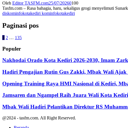
Oleh
Editor TASFM.com
25/07/2026
0
100
Tasfm.com – Rasa bahagia, haru, sekaligus grogi menyelimuti Sunark
diskominfokotakediri kominfokotakediri
Paginasi pos
1
2
…
135
Populer
Nakhodai Orado Kota Kediri 2026-2030, Imam Zarka
Hadiri Pengajian Rutin Gus Zakki, Mbak Wali Aja
Opening Training Raya HMI Nasional di Kediri, M
Jamsaren dan Ngampel Raih Juara Wali Kota Kedir
Mbak Wali Hadiri Pelantikan Direktur RS Muhamm
@2024 - tasfm.com. All Right Reserved.
Beranda