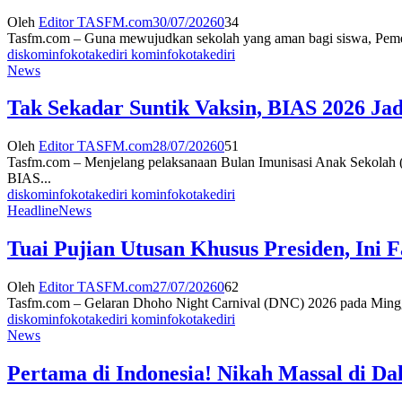
Oleh
Editor TASFM.com
30/07/2026
0
34
Tasfm.com – Guna mewujudkan sekolah yang aman bagi siswa, Pemeri
diskominfokotakediri kominfokotakediri
News
Tak Sekadar Suntik Vaksin, BIAS 2026 Ja
Oleh
Editor TASFM.com
28/07/2026
0
51
Tasfm.com – Menjelang pelaksanaan Bulan Imunisasi Anak Sekolah (B
BIAS...
diskominfokotakediri kominfokotakediri
Headline
News
Tuai Pujian Utusan Khusus Presiden, Ini
Oleh
Editor TASFM.com
27/07/2026
0
62
Tasfm.com – Gelaran Dhoho Night Carnival (DNC) 2026 pada Minggu (
diskominfokotakediri kominfokotakediri
News
Pertama di Indonesia! Nikah Massal di