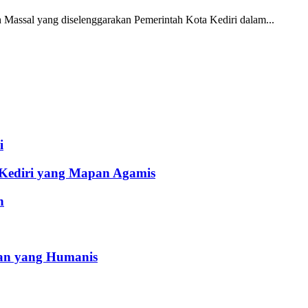
h Massal yang diselenggarakan Pemerintah Kota Kediri dalam...
i
 Kediri yang Mapan Agamis
h
an yang Humanis