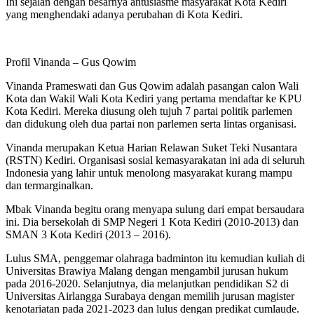
Ini sejalan dengan besarnya antusiasme masyarakat Kota Kediri
yang menghendaki adanya perubahan di Kota Kediri.
Profil Vinanda – Gus Qowim
Vinanda Prameswati dan Gus Qowim adalah pasangan calon Wali
Kota dan Wakil Wali Kota Kediri yang pertama mendaftar ke KPU
Kota Kediri. Mereka diusung oleh tujuh 7 partai politik parlemen
dan didukung oleh dua partai non parlemen serta lintas organisasi.
Vinanda merupakan Ketua Harian Relawan Suket Teki Nusantara
(RSTN) Kediri. Organisasi sosial kemasyarakatan ini ada di seluruh
Indonesia yang lahir untuk menolong masyarakat kurang mampu
dan termarginalkan.
Mbak Vinanda begitu orang menyapa sulung dari empat bersaudara
ini. Dia bersekolah di SMP Negeri 1 Kota Kediri (2010-2013) dan
SMAN 3 Kota Kediri (2013 – 2016).
Lulus SMA, penggemar olahraga badminton itu kemudian kuliah di
Universitas Brawiya Malang dengan mengambil jurusan hukum
pada 2016-2020. Selanjutnya, dia melanjutkan pendidikan S2 di
Universitas Airlangga Surabaya dengan memilih jurusan magister
kenotariatan pada 2021-2023 dan lulus dengan predikat cumlaude.