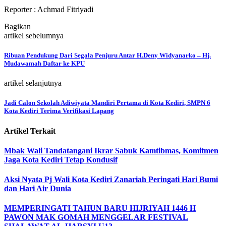
Reporter : Achmad Fitriyadi
Bagikan
artikel sebelumnya
Ribuan Pendukung Dari Segala Penjuru Antar H.Deny Widyanarko – Hj.
Mudawamah Daftar ke KPU
artikel selanjutnya
Jadi Calon Sekolah Adiwiyata Mandiri Pertama di Kota Kediri, SMPN 6
Kota Kediri Terima Verifikasi Lapang
Artikel Terkait
Mbak Wali Tandatangani Ikrar Sabuk Kamtibmas, Komitmen
Jaga Kota Kediri Tetap Kondusif
Aksi Nyata Pj Wali Kota Kediri Zanariah Peringati Hari Bumi
dan Hari Air Dunia
MEMPERINGATI TAHUN BARU HIJRIYAH 1446 H
PAWON MAK GOMAH MENGGELAR FESTIVAL