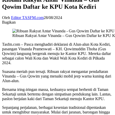
Qowim Daftar ke KPU Kota Kediri
Oleh
Editor TASFM.com
28/08/2024
Bagikan
Ribuan Rakyat Antar Vinanda – Gus Qowim Daftar ke KPU Ko
Tasfm.com – Pasca menghadiri deklarasi di Alun-alun Kota Kediri,
pasangan Vinanda Prameswati – KH. Qowimuddin Thoha (Gus
Qowim) langsung bergerak menuju ke Kantor KPU. Mereka daftar
sebagai calon Wali Kota dan Wakil Wali Kota Kediri di Pilkada
2024.
Suasana meriah pun tersaji. Ribuan rakyat mengantar pendaftaran
Vinanda – Gus Qowim yang menaiki mobil jeep warna kuning dari
Alun-alun.
Bersama iring-iringan massa, keduanya sempat berhenti di Taman
Sekartaji untuk bertemu dengan simpatisan pendukung lain. Lantas,
paslon berjalan kaki dari Taman Sekartaji menuju Kantor KPU.
Sepanjang perjalanan, berbagai kesenian tradisional dipentaskan
untuk menghibur masyarakat. Mulai dari jaranan, barongan hingga