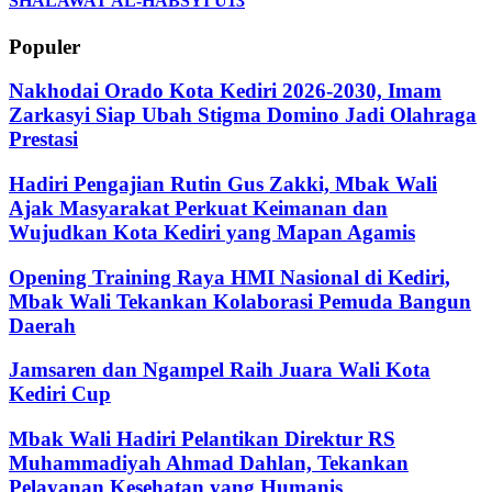
SHALAWAT AL-HABSYI U13
Populer
Nakhodai Orado Kota Kediri 2026-2030, Imam
Zarkasyi Siap Ubah Stigma Domino Jadi Olahraga
Prestasi
Hadiri Pengajian Rutin Gus Zakki, Mbak Wali
Ajak Masyarakat Perkuat Keimanan dan
Wujudkan Kota Kediri yang Mapan Agamis
Opening Training Raya HMI Nasional di Kediri,
Mbak Wali Tekankan Kolaborasi Pemuda Bangun
Daerah
Jamsaren dan Ngampel Raih Juara Wali Kota
Kediri Cup
Mbak Wali Hadiri Pelantikan Direktur RS
Muhammadiyah Ahmad Dahlan, Tekankan
Pelayanan Kesehatan yang Humanis