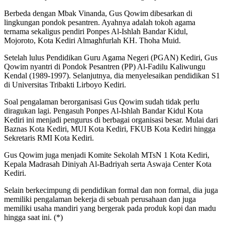
Berbeda dengan Mbak Vinanda, Gus Qowim dibesarkan di
lingkungan pondok pesantren. Ayahnya adalah tokoh agama
ternama sekaligus pendiri Ponpes Al-Ishlah Bandar Kidul,
Mojoroto, Kota Kediri Almaghfurlah KH. Thoha Muid.
Setelah lulus Pendidikan Guru Agama Negeri (PGAN) Kediri, Gus
Qowim nyantri di Pondok Pesantren (PP) Al-Fadilu Kaliwungu
Kendal (1989-1997). Selanjutnya, dia menyelesaikan pendidikan S1
di Universitas Tribakti Lirboyo Kediri.
Soal pengalaman berorganisasi Gus Qowim sudah tidak perlu
diragukan lagi. Pengasuh Ponpes Al-Ishlah Bandar Kidul Kota
Kediri ini menjadi pengurus di berbagai organisasi besar. Mulai dari
Baznas Kota Kediri, MUI Kota Kediri, FKUB Kota Kediri hingga
Sekretaris RMI Kota Kediri.
Gus Qowim juga menjadi Komite Sekolah MTsN 1 Kota Kediri,
Kepala Madrasah Diniyah Al-Badriyah serta Aswaja Center Kota
Kediri.
Selain berkecimpung di pendidikan formal dan non formal, dia juga
memiliki pengalaman bekerja di sebuah perusahaan dan juga
memiliki usaha mandiri yang bergerak pada produk kopi dan madu
hingga saat ini. (*)