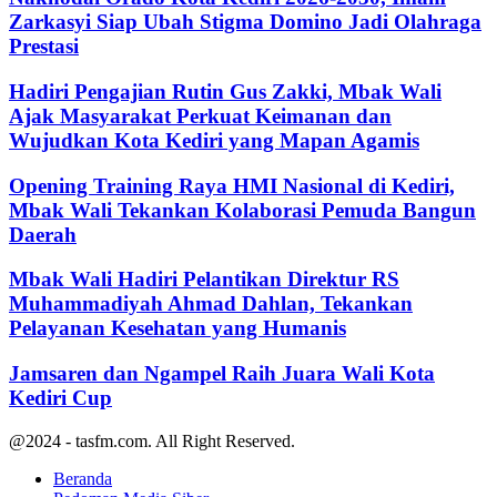
Zarkasyi Siap Ubah Stigma Domino Jadi Olahraga
Prestasi
Hadiri Pengajian Rutin Gus Zakki, Mbak Wali
Ajak Masyarakat Perkuat Keimanan dan
Wujudkan Kota Kediri yang Mapan Agamis
Opening Training Raya HMI Nasional di Kediri,
Mbak Wali Tekankan Kolaborasi Pemuda Bangun
Daerah
Mbak Wali Hadiri Pelantikan Direktur RS
Muhammadiyah Ahmad Dahlan, Tekankan
Pelayanan Kesehatan yang Humanis
Jamsaren dan Ngampel Raih Juara Wali Kota
Kediri Cup
@2024 - tasfm.com. All Right Reserved.
Beranda