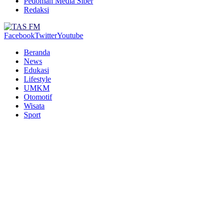
Pedoman Media Siber
Redaksi
Facebook
Twitter
Youtube
Beranda
News
Edukasi
Lifestyle
UMKM
Otomotif
Wisata
Sport