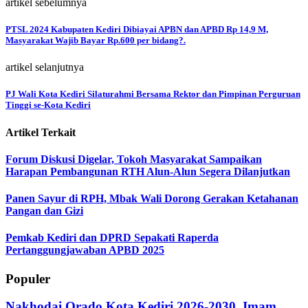
artikel sebelumnya
PTSL 2024 Kabupaten Kediri Dibiayai APBN dan APBD Rp 14,9 M,
Masyarakat Wajib Bayar Rp.600 per bidang?.
artikel selanjutnya
PJ Wali Kota Kediri Silaturahmi Bersama Rektor dan Pimpinan Perguruan
Tinggi se-Kota Kediri
Artikel Terkait
Forum Diskusi Digelar, Tokoh Masyarakat Sampaikan
Harapan Pembangunan RTH Alun-Alun Segera Dilanjutkan
Panen Sayur di RPH, Mbak Wali Dorong Gerakan Ketahanan
Pangan dan Gizi
Pemkab Kediri dan DPRD Sepakati Raperda
Pertanggungjawaban APBD 2025
Populer
Nakhodai Orado Kota Kediri 2026-2030, Imam