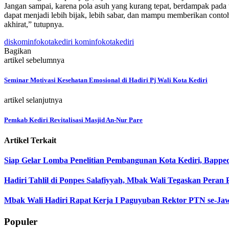
Jangan sampai, karena pola asuh yang kurang tepat, berdampak pada 
dapat menjadi lebih bijak, lebih sabar, dan mampu memberikan conto
akhirat,” tutupnya.
diskominfokotakediri kominfokotakediri
Bagikan
artikel sebelumnya
Seminar Motivasi Kesehatan Emosional di Hadiri Pj Wali Kota Kediri
artikel selanjutnya
Pemkab Kediri Revitalisasi Masjid An-Nur Pare
Artikel Terkait
Siap Gelar Lomba Penelitian Pembangunan Kota Kediri, Bappeda 
Hadiri Tahlil di Ponpes Salafiyyah, Mbak Wali Tegaskan Pera
Mbak Wali Hadiri Rapat Kerja I Paguyuban Rektor PTN se-Jaw
Populer