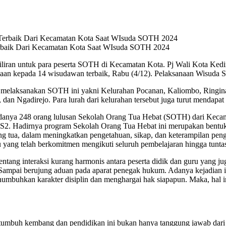
erbaik Dari Kecamatan Kota Saat WIsuda SOTH 2024
liran untuk para peserta SOTH di Kecamatan Kota. Pj Wali Kota Ked
 kepada 14 wisudawan terbaik, Rabu (4/12). Pelaksanaan Wisuda SOT
h melaksanakan SOTH ini yakni Kelurahan Pocanan, Kaliombo, Ringi
an Ngadirejo. Para lurah dari kelurahan tersebut juga turut mendapa
sudanya 248 orang lulusan Sekolah Orang Tua Hebat (SOTH) dari Keca
dan S2. Hadirnya program Sekolah Orang Tua Hebat ini merupakan ben
ng tua, dalam meningkatkan pengetahuan, sikap, dan keterampilan pe
ibu yang telah berkomitmen mengikuti seluruh pembelajaran hingga tunt
ntang interaksi kurang harmonis antara peserta didik dan guru yang juga
n. Sampai berujung aduan pada aparat penegak hukum. Adanya kejadian i
numbuhkan karakter disiplin dan menghargai hak siapapun. Maka, hal i
umbuh kembang dan pendidikan ini bukan hanya tanggung jawab dari se