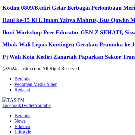
Kodim 0809/Kediri Gelar Berbagai Perlombaan Me
Haul ke-15 KH. Imam Yahya Mahrus, Gus Qowim Mo
Ikuti Workshop Peer Educator GEN Z SEHATI, Siswa
Mbak Wali Lepas Kontingen Gerakan Pramuka ke Ja
Pj Wali Kota Kediri Zanariah Paparkan Sektor Tra
@2024 - tasfm.com. All Right Reserved.
Beranda
Pedoman Media Siber
Redaksi
Facebook
Twitter
Youtube
Beranda
News
Edukasi
Lifestyle