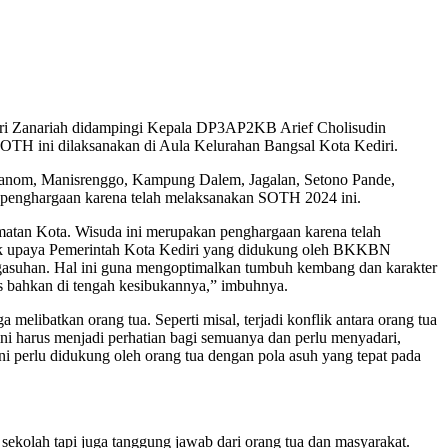
iri Zanariah didampingi Kepala DP3AP2KB Arief Cholisudin
H ini dilaksanakan di Aula Kelurahan Bangsal Kota Kediri.
nanom, Manisrenggo, Kampung Dalem, Jagalan, Setono Pande,
t penghargaan karena telah melaksanakan SOTH 2024 ini.
matan Kota. Wisuda ini merupakan penghargaan karena telah
tuk upaya Pemerintah Kota Kediri yang didukung oleh BKKBN
ngasuhan. Hal ini guna mengoptimalkan tumbuh kembang dan karakter
as bahkan di tengah kesibukannya,” imbuhnya.
 melibatkan orang tua. Seperti misal, terjadi konflik antara orang tua
ni harus menjadi perhatian bagi semuanya dan perlu menyadari,
ni perlu didukung oleh orang tua dengan pola asuh yang tepat pada
kolah tapi juga tanggung jawab dari orang tua dan masyarakat.