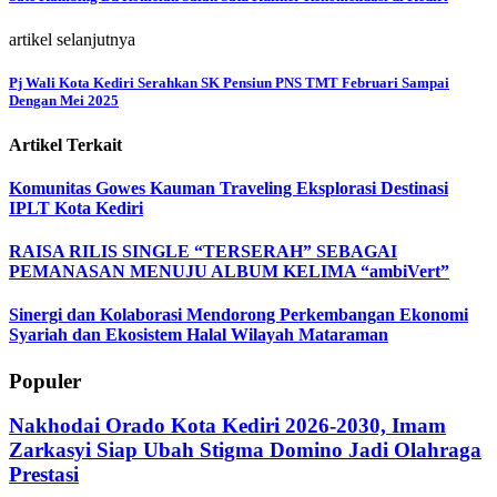
artikel selanjutnya
Pj Wali Kota Kediri Serahkan SK Pensiun PNS TMT Februari Sampai
Dengan Mei 2025
Artikel Terkait
Komunitas Gowes Kauman Traveling Eksplorasi Destinasi
IPLT Kota Kediri
RAISA RILIS SINGLE “TERSERAH” SEBAGAI
PEMANASAN MENUJU ALBUM KELIMA “ambiVert”
Sinergi dan Kolaborasi Mendorong Perkembangan Ekonomi
Syariah dan Ekosistem Halal Wilayah Mataraman
Populer
Nakhodai Orado Kota Kediri 2026-2030, Imam
Zarkasyi Siap Ubah Stigma Domino Jadi Olahraga
Prestasi