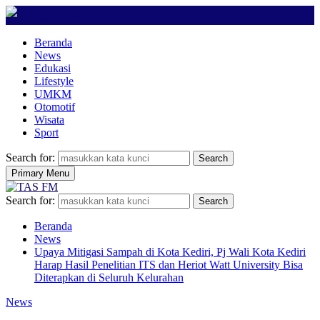
Beranda
News
Edukasi
Lifestyle
UMKM
Otomotif
Wisata
Sport
Search for:
Search
Primary Menu
Search for:
Search
Beranda
News
Upaya Mitigasi Sampah di Kota Kediri, Pj Wali Kota Kediri
Harap Hasil Penelitian ITS dan Heriot Watt University Bisa
Diterapkan di Seluruh Kelurahan
News