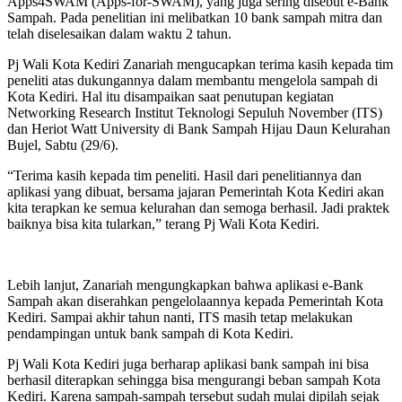
Apps4SWAM (Apps-for-SWAM), yang juga sering disebut e-Bank
Sampah. Pada penelitian ini melibatkan 10 bank sampah mitra dan
telah diselesaikan dalam waktu 2 tahun.
Pj Wali Kota Kediri Zanariah mengucapkan terima kasih kepada tim
peneliti atas dukungannya dalam membantu mengelola sampah di
Kota Kediri. Hal itu disampaikan saat penutupan kegiatan
Networking Research Institut Teknologi Sepuluh November (ITS)
dan Heriot Watt University di Bank Sampah Hijau Daun Kelurahan
Bujel, Sabtu (29/6).
“Terima kasih kepada tim peneliti. Hasil dari penelitiannya dan
aplikasi yang dibuat, bersama jajaran Pemerintah Kota Kediri akan
kita terapkan ke semua kelurahan dan semoga berhasil. Jadi praktek
baiknya bisa kita tularkan,” terang Pj Wali Kota Kediri.
Lebih lanjut, Zanariah mengungkapkan bahwa aplikasi e-Bank
Sampah akan diserahkan pengelolaannya kepada Pemerintah Kota
Kediri. Sampai akhir tahun nanti, ITS masih tetap melakukan
pendampingan untuk bank sampah di Kota Kediri.
Pj Wali Kota Kediri juga berharap aplikasi bank sampah ini bisa
berhasil diterapkan sehingga bisa mengurangi beban sampah Kota
Kediri. Karena sampah-sampah tersebut sudah mulai dipilah sejak