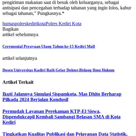
pengiriman makanan saat di besuk oleh keluarganya, sebagai
antisipasi dan pencegahan terhadap tahanan yang ingin lolos, kabur
sebagai tahanan,” Pungkasnya.*
humaspolreskedirikota
Polres Kediri Kota
Bagikan
artikel sebelumnya
Ceremonial Perayaan Ulang Tahun ke-15 Kediri Mall
artikel selanjutnya
Dosen Universitas Kadiri Raih Gelar Doktor,Bidang Ilmu Hukum
Artikel Terkait
Ikuti Jalannya Simulasi Sispamkota, Mas Dhito Berharap
Pilkada 2024 Berjalan Kondusif
Permudah Layanan Perekaman KTP-El Siswa,
Dispendukcapil Kembali Sambangi Belasan SMA di Kota
Kediri
Tingkatkan Kualitas Publikasi dan Pelayanan Data Statistik,