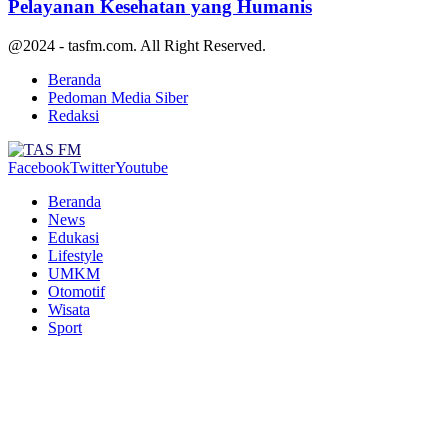
Pelayanan Kesehatan yang Humanis
@2024 - tasfm.com. All Right Reserved.
Beranda
Pedoman Media Siber
Redaksi
Facebook
Twitter
Youtube
Beranda
News
Edukasi
Lifestyle
UMKM
Otomotif
Wisata
Sport