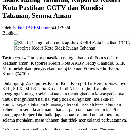
Kota Pastikan CCTV dan Kondisi
Tahanan, Semua Aman
Oleh
Editor TASFM.com
04/01/2024
Bagikan
Kapolres Kediri Kota Sidak Ruang Tahanan
Tasfm.com – Untuk memastikan ruang tahanan di Polres dalam
keadaan aman, Kapolres Kediri Kota AKBP Teddy Chandra, S.I.K.,
M.Si melakukan pengecekan ruang tahanan Polres Kediri Kota,
Kamis (04/01)
Didampingi Wakapolres Kediri Kota Kompol Tri Hendro Siswaoyo,
S.H., S.I.K, M.I.K serta Kasat Tahti AKP Tugino Kapolres
mengingatkan agar selalu siaga dan meningkatkan kewaspadaanya
untuk menghindari hal-hal yang tidak diinginkan, melakukan
kontrol kepada tahanan khususnya terkait masalah kesehatan dan
kebersihan serta keamanan tahanan. para tahanan berjumlah 30
orang agar berperilaku baik, jaga sopan santun dan ikuti peraturan
selama menjalani masa tahanan dan tidak mengulangi perbuatannya.
Ia juga menyampaikan kepada petugas jaga tahanan.”Terutama