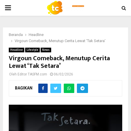
PRIMARY
MENU
Beranda
Headline
Virgoun Comeback, Menutup Cerita Lewat ‘Tak Setara’
Headline
Lifestyle
News
Virgoun Comeback, Menutup Cerita
Lewat ‘Tak Setara’
Oleh
Editor TASFM.com
06/02/2026
BAGIKAN