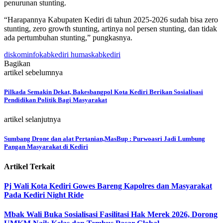
penurunan stunting.
“Harapannya Kabupaten Kediri di tahun 2025-2026 sudah bisa zero
stunting, zero growth stunting, artinya nol persen stunting, dan tidak
ada pertumbuhan stunting,” pungkasnya.
diskominfokabkediri humaskabkediri
Bagikan
artikel sebelumnya
Pilkada Semakin Dekat, Bakesbangpol Kota Kediri Berikan Sosialisasi
Pendidikan Politik Bagi Masyarakat
artikel selanjutnya
Sumbang Drone dan alat Pertanian,MasBup : Purwoasri Jadi Lumbung
Pangan Masyarakat di Kediri
Artikel Terkait
Pj Wali Kota Kediri Gowes Bareng Kapolres dan Masyarakat
Pada Kediri Night Ride
Mbak Wali Buka Sosialisasi Fasilitasi Hak Merek 2026, Dorong