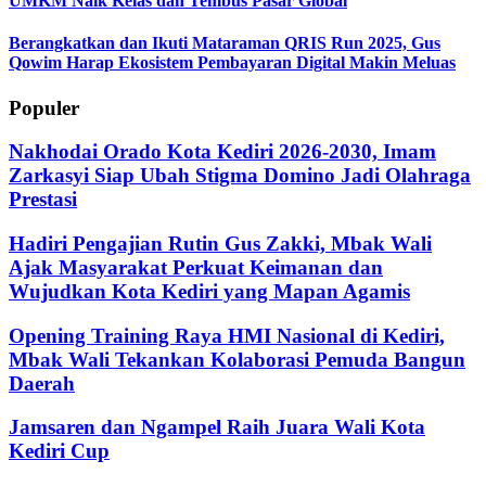
UMKM Naik Kelas dan Tembus Pasar Global
Berangkatkan dan Ikuti Mataraman QRIS Run 2025, Gus
Qowim Harap Ekosistem Pembayaran Digital Makin Meluas
Populer
Nakhodai Orado Kota Kediri 2026-2030, Imam
Zarkasyi Siap Ubah Stigma Domino Jadi Olahraga
Prestasi
Hadiri Pengajian Rutin Gus Zakki, Mbak Wali
Ajak Masyarakat Perkuat Keimanan dan
Wujudkan Kota Kediri yang Mapan Agamis
Opening Training Raya HMI Nasional di Kediri,
Mbak Wali Tekankan Kolaborasi Pemuda Bangun
Daerah
Jamsaren dan Ngampel Raih Juara Wali Kota
Kediri Cup