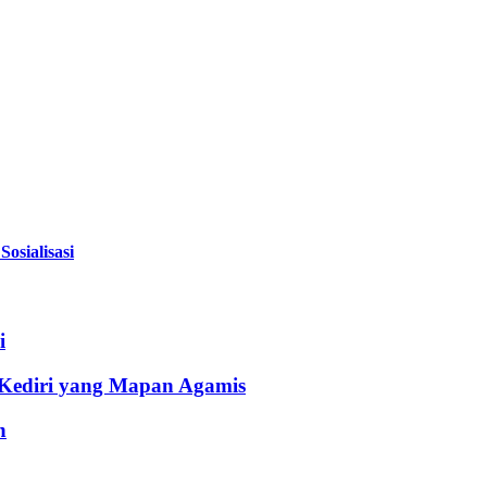
sialisasi
i
 Kediri yang Mapan Agamis
h