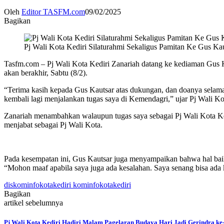
Oleh
Editor TASFM.com
09/02/2025
Bagikan
Pj Wali Kota Kediri Silaturahmi Sekaligus Pamitan Ke Gus Ka
Tasfm.com – Pj Wali Kota Kediri Zanariah datang ke kediaman Gus Ka
akan berakhir, Sabtu (8/2).
“Terima kasih kepada Gus Kautsar atas dukungan, dan doanya selama s
kembali lagi menjalankan tugas saya di Kemendagri,” ujar Pj Wali Ko
Zanariah menambahkan walaupun tugas saya sebagai Pj Wali Kota Ked
menjabat sebagai Pj Wali Kota.
Pada kesempatan ini, Gus Kautsar juga menyampaikan bahwa hal baik 
“Mohon maaf apabila saya juga ada kesalahan. Saya senang bisa ada 
diskominfokotakediri kominfokotakediri
Bagikan
artikel sebelumnya
Pj Wali Kota Kediri Hadiri Malam Pagelaran Budaya Hari Jadi Gerindra ke