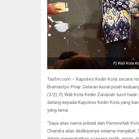
Pj Wali Kota K
Tasfm.com – Kapolres Kediri Kota secara re
Bramastyo Priaji. Gelaran kenal pisah kedua
(3/2). Pj Wali Kota Kediri Zanariah turut ha
datang kepada Kapolres Kediri Kota yang bar
yang lama.
“Saya atas nama pribadi dan Pemerintah Ko
Chandra atas dedikasinya selama menjabat. 
dalam meningkatkan suasana tertib, aman, 