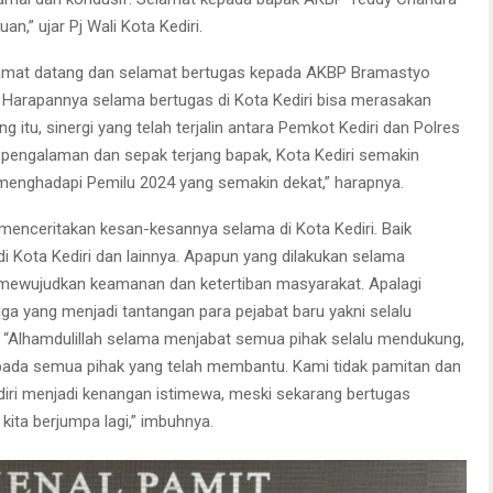
n,” ujar Pj Wali Kota Kediri.
elamat datang dan selamat bertugas kepada AKBP Bramastyo
u. Harapannya selama bertugas di Kota Kediri bisa merasakan
 itu, sinergi yang telah terjalin antara Pemkot Kediri dan Polres
n pengalaman dan sepak terjang bapak, Kota Kediri semakin
menghadapi Pemilu 2024 yang semakin dekat,” harapnya.
enceritakan kesan-kesannya selama di Kota Kediri. Baik
i Kota Kediri dan lainnya. Apapun yang dilakukan selama
k mewujudkan keamanan dan ketertiban masyarakat. Apalagi
ngga yang menjadi tantangan para pejabat baru yakni selalu
. “Alhamdulillah selama menjabat semua pihak selalu mendukung,
pada semua pihak yang telah membantu. Kami tidak pamitan dan
diri menjadi kenangan istimewa, meski sekarang bertugas
ta berjumpa lagi,” imbuhnya.