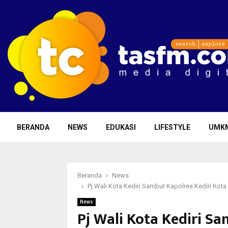
BERANDA
NEWS
EDUKASI
LIFESTYLE
UMK
Beranda
News
Pj Wali Kota Kediri Sambut Kapolres Kediri Kot
News
Pj Wali Kota Kediri Sa