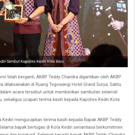
ediri Sambut Kapolres Kediri Kota Baru
smi telah berganti, AKBP Teddy Chandra digantikan oleh AKBP
nya dilaksanakan di Ruang Tegowangi Hotel Grand Surya, Sabtu
dir dalam acara tersebut untuk memberikan sambutan selamat
u, sekaligus ucapan terima kasih kepada Kapolres Kediri Kota
ta Kediri mengucapkan terima kasih kepada Bapak AKBP Teddy
Selama bapak bertugas di Kota Kediri senantiasa berkomitmen
damai dan kondusif. Selamat kepada bapak AKBP Teddy Chandra