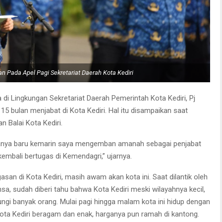
an Pada Apel Pagi Sekretariat Daerah Kota Kediri
i Lingkungan Sekretariat Daerah Pemerintah Kota Kediri, Pj
15 bulan menjabat di Kota Kediri. Hal itu disampaikan saat
n Balai Kota Kediri.
asanya baru kemarin saya mengemban amanah sebagai penjabat
kembali bertugas di Kemendagri,” ujarnya.
an di Kota Kediri, masih awam akan kota ini. Saat dilantik oleh
a, sudah diberi tahu bahwa Kota Kediri meski wilayahnya kecil,
ungi banyak orang. Mulai pagi hingga malam kota ini hidup dengan
 Kota Kediri beragam dan enak, harganya pun ramah di kantong.