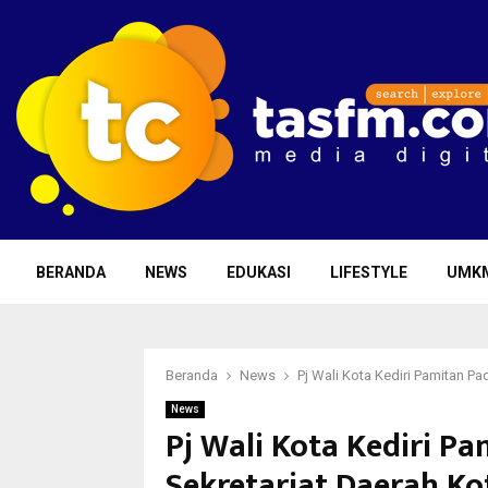
BERANDA
NEWS
EDUKASI
LIFESTYLE
UMK
Beranda
News
Pj Wali Kota Kediri Pamitan Pa
News
Pj Wali Kota Kediri P
Sekretariat Daerah Ko