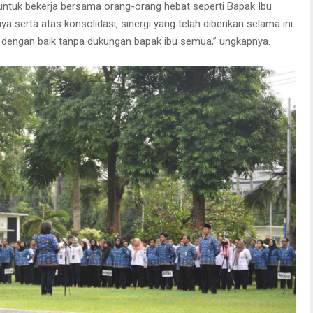
untuk bekerja bersama orang-orang hebat seperti Bapak Ibu
erta atas konsolidasi, sinergi yang telah diberikan selama ini.
i dengan baik tanpa dukungan bapak ibu semua,” ungkapnya.