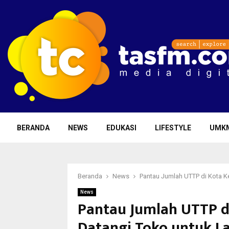
BERANDA
NEWS
EDUKASI
LIFESTYLE
UMK
Beranda
News
Pantau Jumlah UTTP di Kota K
News
Pantau Jumlah UTTP di
Datangi Toko untuk L