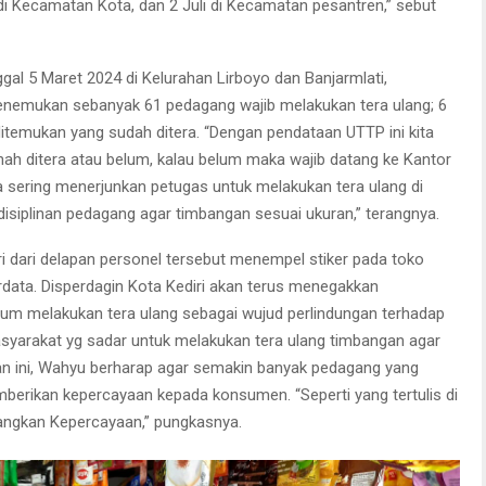
di Kecamatan Kota, dan 2 Juli di Kecamatan pesantren,” sebut
gal 5 Maret 2024 di Kelurahan Lirboyo dan Banjarmlati,
enemukan sebanyak 61 pedagang wajib melakukan tera ulang; 6
itemukan yang sudah ditera. “Dengan pendataan UTTP ini kita
h ditera atau belum, kalau belum maka wajib datang ke Kantor
ita sering menerjunkan petugas untuk melakukan tera ulang di
disiplinan pedagang agar timbangan sesuai ukuran,” terangnya.
ri dari delapan personel tersebut menempel stiker pada toko
data. Disperdagin Kota Kediri akan terus menegakkan
lum melakukan tera ulang sebagai wujud perlindungan terhadap
arakat yg sadar untuk melakukan tera ulang timbangan agar
atan ini, Wahyu berharap agar semakin banyak pedagang yang
berikan kepercayaan kepada konsumen. “Seperti yang tertulis di
angkan Kepercayaan,” pungkasnya.