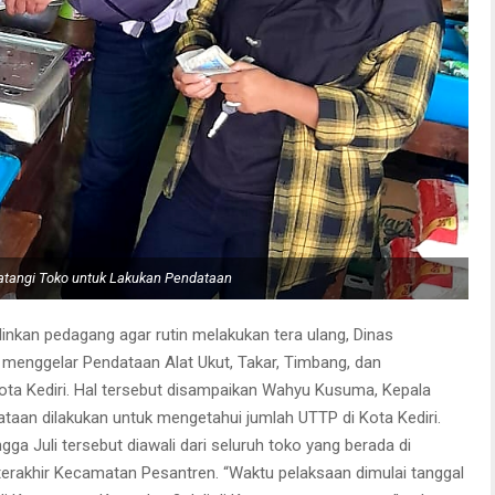
atangi Toko untuk Lakukan Pendataan
nkan pedagang agar rutin melakukan tera ulang, Dinas
 menggelar Pendataan Alat Ukut, Takar, Timbang, dan
ota Kediri. Hal tersebut disampaikan Wahyu Kusuma, Kepala
ataan dilakukan untuk mengetahui jumlah UTTP di Kota Kediri.
gga Juli tersebut diawali dari seluruh toko yang berada di
rakhir Kecamatan Pesantren. “Waktu pelaksaan dimulai tanggal