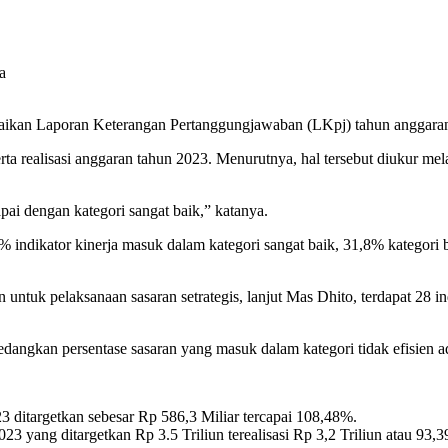
an Laporan Keterangan Pertanggungjawaban (LKpj) tahun anggaran 2
a realisasi anggaran tahun 2023. Menurutnya, hal tersebut diukur mela
pai dengan kategori sangat baik,” katanya.
% indikator kinerja masuk dalam kategori sangat baik, 31,8% kategori 
n untuk pelaksanaan sasaran setrategis, lanjut Mas Dhito, terdapat 28 
edangkan persentase sasaran yang masuk dalam kategori tidak efisien 
ditargetkan sebesar Rp 586,3 Miliar tercapai 108,48%.
 yang ditargetkan Rp 3.5 Triliun terealisasi Rp 3,2 Triliun atau 93,3