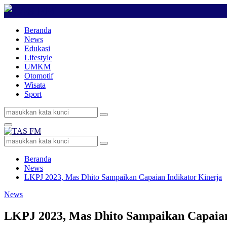
Beranda
News
Edukasi
Lifestyle
UMKM
Otomotif
Wisata
Sport
Search
Search
for:
Primary
Menu
Search
Search
for:
Beranda
News
LKPJ 2023, Mas Dhito Sampaikan Capaian Indikator Kinerja
News
LKPJ 2023, Mas Dhito Sampaikan Capaian