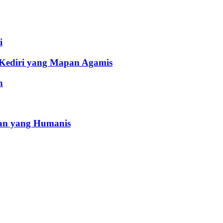
i
 Kediri yang Mapan Agamis
h
an yang Humanis