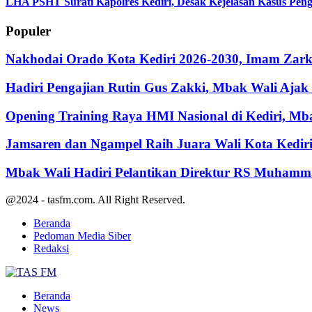
LHA PSHT Surati Kapolres Kediri, Desak Kejelasan Kasus Pen
Populer
Nakhodai Orado Kota Kediri 2026-2030, Imam Zarka
Hadiri Pengajian Rutin Gus Zakki, Mbak Wali Aja
Opening Training Raya HMI Nasional di Kediri, M
Jamsaren dan Ngampel Raih Juara Wali Kota Kedir
Mbak Wali Hadiri Pelantikan Direktur RS Muhamm
@2024 - tasfm.com. All Right Reserved.
Beranda
Pedoman Media Siber
Redaksi
Facebook
Twitter
Youtube
Beranda
News