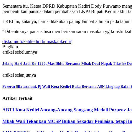
Sementara itu, Ketua DPRD Kabupaten Kediri Dody Purwanto mengata
pembentukan pansus dalam pembahasan LKPJ Bupati Kediri akhir ta
LKPJ ini, katanya, harus dilakukan paling lambat 3 bulan pada tahu
“Dibentuknya pansus bisa memberikan saran masukan yg konstruksif 
diskominfokabkediri humaskabkediri
Bagikan
artikel sebelumnya
Jelang Hari Jadi Ke-1220, Mas Dhito Bersama Mbak Dewi Napak Tilas ke De
artikel selanjutnya
Pererat Silaturahmi, Pj Wali Kota Kediri Buka Bersama ASN Lingkup Balai 
Artikel Terkait
ABTI Kota Kediri Ancang-Ancang Songsong Medali Porprov Ja
Mbak Wali Tekankan MCSP Bukan Sekadar Penilaian, tetapi I