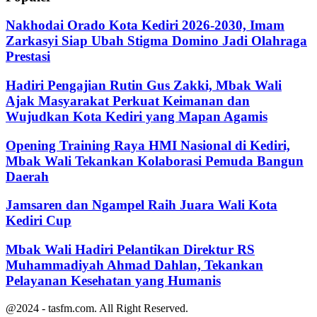
Nakhodai Orado Kota Kediri 2026-2030, Imam
Zarkasyi Siap Ubah Stigma Domino Jadi Olahraga
Prestasi
Hadiri Pengajian Rutin Gus Zakki, Mbak Wali
Ajak Masyarakat Perkuat Keimanan dan
Wujudkan Kota Kediri yang Mapan Agamis
Opening Training Raya HMI Nasional di Kediri,
Mbak Wali Tekankan Kolaborasi Pemuda Bangun
Daerah
Jamsaren dan Ngampel Raih Juara Wali Kota
Kediri Cup
Mbak Wali Hadiri Pelantikan Direktur RS
Muhammadiyah Ahmad Dahlan, Tekankan
Pelayanan Kesehatan yang Humanis
@2024 - tasfm.com. All Right Reserved.