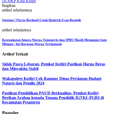
DLHKP Kota Kediri
Bagikan
artikel sebelumnya
Selamat ! Flavio Berhasil Cetak Hattrick,Ucap Rospide
artikel selanjutnya
Kesepakatan Antara Warga Tempurejo dan SPBU Masih Menunggu Satu
Minggu ; Ini Harapan Warga Terdampak
Artikel Terkait
Sidak Pasca Lebaran, Pemkot Kediri Pastikan Harga Beras
dan Minyakita Stabil
Wakapolres Kediri Cek Ranmor Dinas Persiapan Hadapi
Nataru dan Pemilu 2024
Pastikan Pendidikan PAUD Berkualitas, Pemkot Kediri
Berikan Arahan kepada Tenaga Pendidik IGTKI–PGRI di
Kecamatan Pesantren
Populer