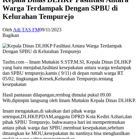
Warga Terdampak Dengan SPBU di
Kelurahan Tempurejo
Oleh
Adi TAS FM
09/11/2023
Bagikan
Tasfm.com – Imam Muttakin S.STP,M.SI, Kepala Dinas DLHKP
yang baru menjabat,fasilitasi kesepakatan antara warga terdampak
dan SPBU tempurejo,kamis ( 9/11) di depan rumah warga RT
05/02, lingkungan Kresek,Kelurahan Tempurejo.tentang
kesepakatan
Hasil pantauan dilapangan,rembug dimulai pukul 09.00
Wib,dipimpin langsung oleh Imam Muttakin Kepala Dinas DLHKP.
Imam mengatakan,di saksikan dari pihak warga
setempat,DLHKP,PDAM,anggota DPRD Kota Kediri Azhari,dan
pihak SPBU Tempurejo. bahwasanya hari ini mempertemukan
antara pihak warga dan SPBU.membuat kesepakatan,sebelum
dituangkan ke MOU,kesepakatan itu nantinya bisa menghasilkan
mufakat,yang saling menguntungkan.