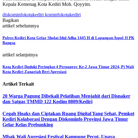
Kepala Kemenag Kota Kediri Moh. Qoyyim.
diskominfokotakediri kominfokotakediri
Bagikan
artikel sebelumnya
Polres Kediri Kota Gelar Sholat Idul Adha 1445 H di Lapangan Aspol Jl PK
Bangsa
artikel selanjutnya
Kota Kediri Duduki Peringkat 4 Perpaprov Ke-2 Jawa Timur 2024, Pj Wali
Kota Kediri Zanariah Beri Apresiasi
Artikel Terkait
20 Warga Pagung Dibekali Pelatihan Menjahit dari Disnaker
dan Satgas TMMD 122 Kodim 0809/Kediri
Cegah Hoaks dan Ciptakan Ruang Digital Yang Sehat, Pemkot
Kediri Kolaborasi Dengan Diskominfo Provinsi Jawa Timur
Gelar Kelas Prebunking
Mbak Wali Apresiasi Festival Kampung Pecut, Upaya