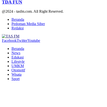
TDA FUN
@2024 - tasfm.com. All Right Reserved.
Beranda
Pedoman Media Siber
Redaksi
Facebook
Twitter
Youtube
Beranda
News
Edukasi
Lifestyle
UMKM
Otomotif
Wisata
Sport