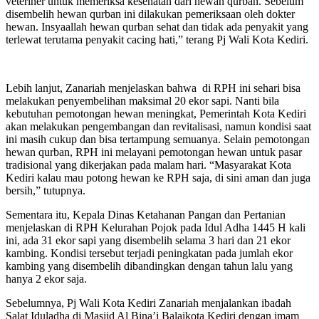
veteriner untuk memeriksa kesehatan dari hewan qurban. Sebelum
disembelih hewan qurban ini dilakukan pemeriksaan oleh dokter
hewan. Insyaallah hewan qurban sehat dan tidak ada penyakit yang
terlewat terutama penyakit cacing hati,” terang Pj Wali Kota Kediri.
Lebih lanjut, Zanariah menjelaskan bahwa di RPH ini sehari bisa
melakukan penyembelihan maksimal 20 ekor sapi. Nanti bila
kebutuhan pemotongan hewan meningkat, Pemerintah Kota Kediri
akan melakukan pengembangan dan revitalisasi, namun kondisi saat
ini masih cukup dan bisa tertampung semuanya. Selain pemotongan
hewan qurban, RPH ini melayani pemotongan hewan untuk pasar
tradisional yang dikerjakan pada malam hari. “Masyarakat Kota
Kediri kalau mau potong hewan ke RPH saja, di sini aman dan juga
bersih,” tutupnya.
Sementara itu, Kepala Dinas Ketahanan Pangan dan Pertanian
menjelaskan di RPH Kelurahan Pojok pada Idul Adha 1445 H kali
ini, ada 31 ekor sapi yang disembelih selama 3 hari dan 21 ekor
kambing. Kondisi tersebut terjadi peningkatan pada jumlah ekor
kambing yang disembelih dibandingkan dengan tahun lalu yang
hanya 2 ekor saja.
Sebelumnya, Pj Wali Kota Kediri Zanariah menjalankan ibadah
Salat Iduladha di Masjid Al Bina’i Balaikota Kediri dengan imam