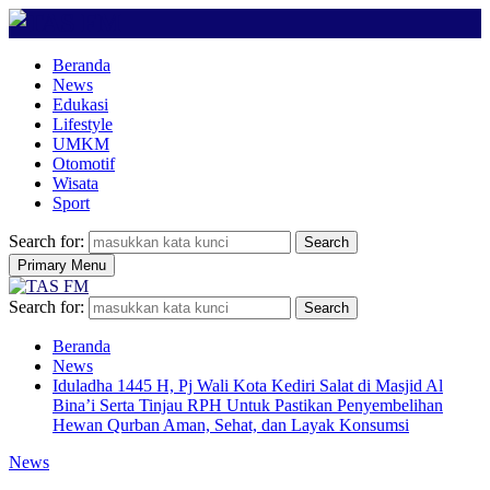
Beranda
News
Edukasi
Lifestyle
UMKM
Otomotif
Wisata
Sport
Search for:
Search
Primary Menu
Search for:
Search
Beranda
News
Iduladha 1445 H, Pj Wali Kota Kediri Salat di Masjid Al
Bina’i Serta Tinjau RPH Untuk Pastikan Penyembelihan
Hewan Qurban Aman, Sehat, dan Layak Konsumsi
News