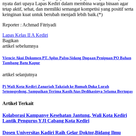
nyata dari upaya Lapas Kediri dalam membina warga binaan agar
tetap aktif, sehat, dan memiliki semangat kompetisi yang positif serta
keinginan kuat untuk berubah menjadi lebih baik.(*)
Reporter : Achmad Fitriyadi
Lapas Kelas II A Kediri
Bagikan
artikel sebelumnya
Viencie Akui Dokumen PT. Aplus Palsu,Sidang Dugaan Penipuan PO Bahan
Tambang Batu Kapur
artikel selanjutnya
Pj Wali Kota Kediri Zanariah Takziah ke Rumah Duka Lurah
Setonogedong, Sampaikan Terima Kasih Atas Dedikasinya Selama Bertugas
Artikel Terkait
Kolaborasi Kampanye Kesehatan Jantung, Wali Kota Kediri
Lantik Pengurus YJI Cabang Kota Kediri
Dosen Universitas Kadiri Raih Gelar Doktor,Bidang Ilmu