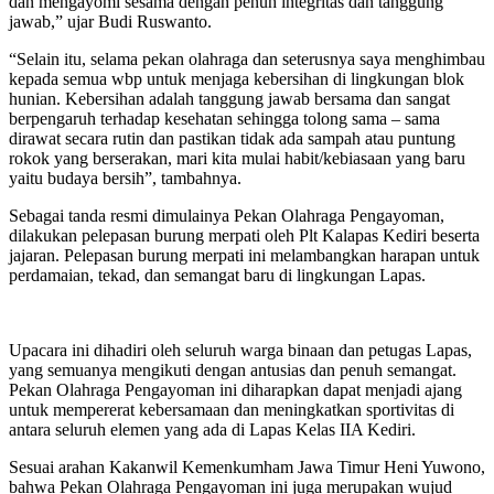
dan mengayomi sesama dengan penuh integritas dan tanggung
jawab,” ujar Budi Ruswanto.
“Selain itu, selama pekan olahraga dan seterusnya saya menghimbau
kepada semua wbp untuk menjaga kebersihan di lingkungan blok
hunian. Kebersihan adalah tanggung jawab bersama dan sangat
berpengaruh terhadap kesehatan sehingga tolong sama – sama
dirawat secara rutin dan pastikan tidak ada sampah atau puntung
rokok yang berserakan, mari kita mulai habit/kebiasaan yang baru
yaitu budaya bersih”, tambahnya.
Sebagai tanda resmi dimulainya Pekan Olahraga Pengayoman,
dilakukan pelepasan burung merpati oleh Plt Kalapas Kediri beserta
jajaran. Pelepasan burung merpati ini melambangkan harapan untuk
perdamaian, tekad, dan semangat baru di lingkungan Lapas.
Upacara ini dihadiri oleh seluruh warga binaan dan petugas Lapas,
yang semuanya mengikuti dengan antusias dan penuh semangat.
Pekan Olahraga Pengayoman ini diharapkan dapat menjadi ajang
untuk mempererat kebersamaan dan meningkatkan sportivitas di
antara seluruh elemen yang ada di Lapas Kelas IIA Kediri.
Sesuai arahan Kakanwil Kemenkumham Jawa Timur Heni Yuwono,
bahwa Pekan Olahraga Pengayoman ini juga merupakan wujud