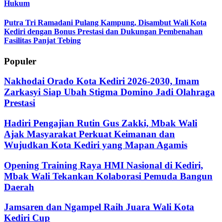
Hukum
Putra Tri Ramadani Pulang Kampung, Disambut Wali Kota
Kediri dengan Bonus Prestasi dan Dukungan Pembenahan
Fasilitas Panjat Tebing
Populer
Nakhodai Orado Kota Kediri 2026-2030, Imam
Zarkasyi Siap Ubah Stigma Domino Jadi Olahraga
Prestasi
Hadiri Pengajian Rutin Gus Zakki, Mbak Wali
Ajak Masyarakat Perkuat Keimanan dan
Wujudkan Kota Kediri yang Mapan Agamis
Opening Training Raya HMI Nasional di Kediri,
Mbak Wali Tekankan Kolaborasi Pemuda Bangun
Daerah
Jamsaren dan Ngampel Raih Juara Wali Kota
Kediri Cup