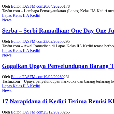
Oleh
Editor TASFM.com
20/04/2026
0
178
Tasfm.com – Lembaga Pemasyarakatan (Lapas) Kelas IIA Kediri mengge
Lapas Kelas II A Kediri
News
Serba – Serbi Ramadhan: One Day One Juz
Oleh
Editor TASFM.com
23/02/2026
0
295
Tasfm.com – Awal Ramadhan di Lapas Kelas IIA Kediri terasa berbeda
Lapas Kelas II A Kediri
News
Gagalkan Upaya Penyelundupan Barang Te
Oleh
Editor TASFM.com
19/02/2026
0
231
Tasfm.com – Upaya penyelundupan narkotika dan barang terlarang ke
Lapas Kelas II A Kediri
News
17 Narapidana di Kediri Terima Remisi K
Oleh
Editor TASFM.com
25/12/2025
0
265