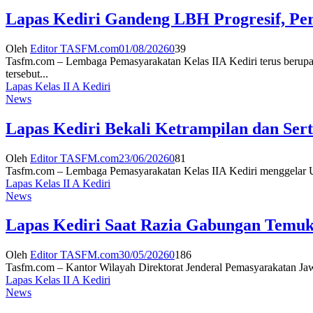
Lapas Kediri Gandeng LBH Progresif, P
Oleh
Editor TASFM.com
01/08/2026
0
39
Tasfm.com – Lembaga Pemasyarakatan Kelas IIA Kediri terus berup
tersebut...
Lapas Kelas II A Kediri
News
Lapas Kediri Bekali Ketrampilan dan Ser
Oleh
Editor TASFM.com
23/06/2026
0
81
Tasfm.com – Lembaga Pemasyarakatan Kelas IIA Kediri menggelar Uj
Lapas Kelas II A Kediri
News
Lapas Kediri Saat Razia Gabungan Temuka
Oleh
Editor TASFM.com
30/05/2026
0
186
Tasfm.com – Kantor Wilayah Direktorat Jenderal Pemasyarakatan Ja
Lapas Kelas II A Kediri
News