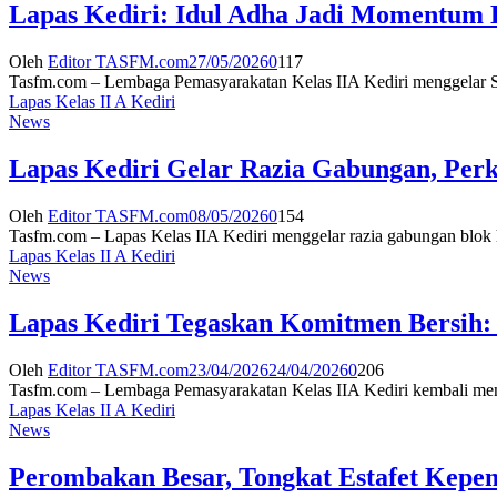
Lapas Kediri: Idul Adha Jadi Momentum B
Oleh
Editor TASFM.com
27/05/2026
0
117
Tasfm.com – Lembaga Pemasyarakatan Kelas IIA Kediri menggelar Sa
Lapas Kelas II A Kediri
News
Lapas Kediri Gelar Razia Gabungan, Per
Oleh
Editor TASFM.com
08/05/2026
0
154
Tasfm.com – Lapas Kelas IIA Kediri menggelar razia gabungan blok 
Lapas Kelas II A Kediri
News
Lapas Kediri Tegaskan Komitmen Bersih: N
Oleh
Editor TASFM.com
23/04/2026
24/04/2026
0
206
Tasfm.com – Lembaga Pemasyarakatan Kelas IIA Kediri kembali menega
Lapas Kelas II A Kediri
News
Perombakan Besar, Tongkat Estafet Kepe