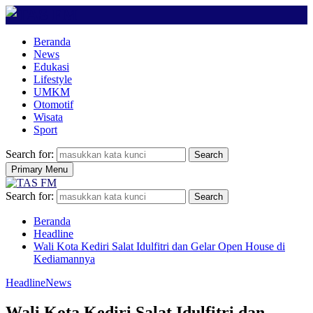
Beranda
News
Edukasi
Lifestyle
UMKM
Otomotif
Wisata
Sport
Search for:
Search
Primary Menu
Search for:
Search
Beranda
Headline
Wali Kota Kediri Salat Idulfitri dan Gelar Open House di
Kediamannya
Headline
News
Wali Kota Kediri Salat Idulfitri dan