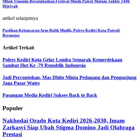
Mbak Vinanda Berangkatkan Festival Musik Patrol Malam Takbir 1446
Hijriyah
artikel selanjutnya
Pastikan Kelancaran Arus Balik Mudik, Polres Kediri Kota Patroli
Bermotor
Artikel Terkait
Polres Kediri Kota Gelar Lomba Semarak Kemerdekaan
Sambut Hut Ke -79 Republik Indonesia
Jadi Percontohan, Mas Dhito Minta Pedagang dan Pengunjung
Jaga Pasar Wates
Pasangan Media Kediri Sukses Back to Back
Populer
Nakhodai Orado Kota Kediri 2026-2030, Imam
Zarkasyi Siap Ubah Stigma Domino Jadi Olahraga
Prestasi