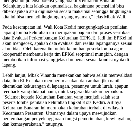
mengetahui potensi potensi yang ada di Kelurahan Banaran.
Selanjutnya kita lakukan optimalisasi bagaimana potensi ini bisa
diberdayakan atau digunakan secara maksimal sehingga lingkungan
kita ini bisa menjadi lingkungan yang nyaman,” jelas Mbak Wali.
Pada kesempatan ini, Wali Kota Kediri mengungkapkan penilaian
lapang lomba kelurahan ini merupakan bagian dari proses verifikasi
data Evaluasi Perkembangan Kelurahan (EPKel). Jadi tim EPKel ini
akan mengecek, apakah data evaluasi dan realita lapangannya sesuai
atau tidak. Oleh karena itu, untuk kelurahan peserta lomba agar
kooperatif membantu kerja tim EPKel seoptimal mungkin, dengan
memberikan informasi yang jelas dan benar sesuai kondisi nyata di
lapang.
Lebih lanjut, Mbak Vinanda menekankan bahwa selain memvalidasi
data, tim EPKel akan memberi masukan dan arahan jika nanti
ditemukan kekurangan di lapangan. pesannya untuk lurah, apapun
feedback yang didapat nanti, untuk segera dilakukan perbaikan.
“Selamat kepada Kelurahan Banaran yang menjadi salah satu
peserta lomba penilaian kelurahan tingkat Kota Kediri. Artinya
Kelurahan Banaran ini merupakan kelurahan terbaik di wilayah
Kecamatan Pesantren. Utamanya dalam upaya mewujudkan
perkembangan penyelenggaraan fungsi pemerintahan, kewilayahan,
dan kemasyarakatan,” tutupnya.