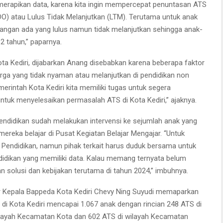
h merapikan data, karena kita ingin mempercepat penuntasan ATS
(DO) atau Lulus Tidak Melanjutkan (LTM). Terutama untuk anak
angan ada yang lulus namun tidak melanjutkan sehingga anak-
2 tahun,” paparnya.
a Kediri, dijabarkan Anang disebabkan karena beberapa faktor
uarga yang tidak nyaman atau melanjutkan di pendidikan non
erintah Kota Kediri kita memiliki tugas untuk segera
ntuk menyelesaikan permasalah ATS di Kota Kediri,” ajaknya.
ndidikan sudah melakukan intervensi ke sejumlah anak yang
reka belajar di Pusat Kegiatan Belajar Mengajar. “Untuk
as Pendidikan, namun pihak terkait harus duduk bersama untuk
idikan yang memiliki data. Kalau memang ternyata belum
an solusi dan kebijakan terutama di tahun 2024,” imbuhnya.
r Kepala Bappeda Kota Kediri Chevy Ning Suyudi memaparkan
di Kota Kediri mencapai 1.067 anak dengan rincian 248 ATS di
ilayah Kecamatan Kota dan 602 ATS di wilayah Kecamatan