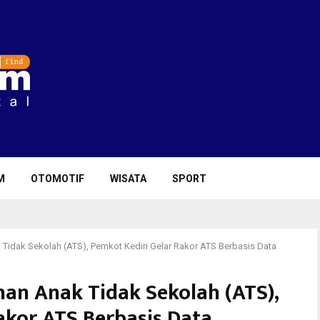
M
OTOMOTIF
WISATA
SPORT
Tidak Sekolah (ATS), Pemkot Kediri Gelar Rakor ATS Berbasis Data
an Anak Tidak Sekolah (ATS),
akor ATS Berbasis Data