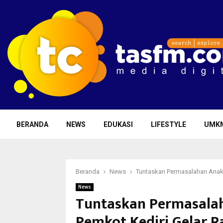
BERANDA
NEWS
EDUKASI
LIFESTYLE
UMK
Beranda
News
Tuntaskan Permasalahan Anak 
News
Tuntaskan Permasalah
Pemkot Kediri Gelar R