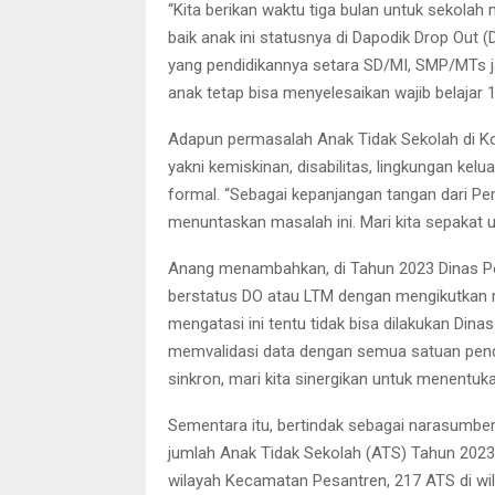
“Kita berikan waktu tiga bulan untuk sekola
baik anak ini statusnya di Dapodik Drop Out 
yang pendidikannya setara SD/MI, SMP/MTs j
anak tetap bisa menyelesaikan wajib belajar 1
Adapun permasalah Anak Tidak Sekolah di Kot
yakni kemiskinan, disabilitas, lingkungan kel
formal. “Sebagai kepanjangan tangan dari Pem
menuntaskan masalah ini. Mari kita sepakat u
Anang menambahkan, di Tahun 2023 Dinas Pe
berstatus DO atau LTM dengan mengikutkan me
mengatasi ini tentu tidak bisa dilakukan Din
memvalidasi data dengan semua satuan pend
sinkron, mari kita sinergikan untuk menentuk
Sementara itu, bertindak sebagai narasumbe
jumlah Anak Tidak Sekolah (ATS) Tahun 2023 
wilayah Kecamatan Pesantren, 217 ATS di w