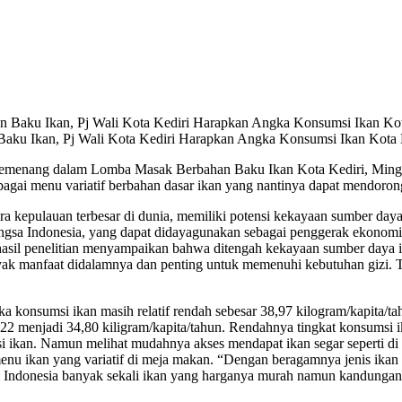
u Ikan, Pj Wali Kota Kediri Harapkan Angka Konsumsi Ikan Kota K
emenang dalam Lomba Masak Berbahan Baku Ikan Kota Kediri, Minggu 
bagai menu variatif berbahan dasar ikan yang nantinya dapat mendoron
a kepulauan terbesar di dunia, memiliki potensi kekayaan sumber day
gsa Indonesia, yang dapat didayagunakan sebagai penggerak ekonomi n
hasil penelitian menyampaikan bahwa ditengah kekayaan sumber daya i
nyak manfaat didalamnya dan penting untuk memenuhi kebutuhan gizi.
ka konsumsi ikan masih relatif rendah sebesar 38,97 kilogram/kapita/
22 menjadi 34,80 kiligram/kapita/tahun. Rendahnya tingkat konsumsi ik
si ikan. Namun melihat mudahnya akses mendapat ikan segar seperti di
nu ikan yang variatif di meja makan. “Dengan beragamnya jenis ika
i Indonesia banyak sekali ikan yang harganya murah namun kandungan g