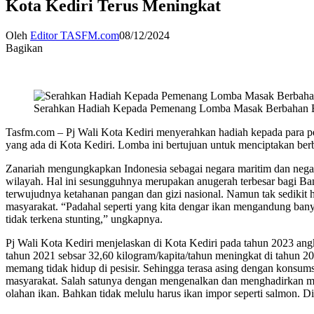
Kota Kediri Terus Meningkat
Oleh
Editor TASFM.com
08/12/2024
Bagikan
Serahkan Hadiah Kepada Pemenang Lomba Masak Berbahan Bak
Tasfm.com – Pj Wali Kota Kediri menyerahkan hadiah kepada para p
yang ada di Kota Kediri. Lomba ini bertujuan untuk menciptakan ber
Zanariah mengungkapkan Indonesia sebagai negara maritim dan negar
wilayah. Hal ini sesungguhnya merupakan anugerah terbesar bagi Ban
terwujudnya ketahanan pangan dan gizi nasional. Namun tak sedikit 
masyarakat. “Padahal seperti yang kita dengar ikan mengandung ba
tidak terkena stunting,” ungkapnya.
Pj Wali Kota Kediri menjelaskan di Kota Kediri pada tahun 2023 ang
tahun 2021 sebsar 32,60 kilogram/kapita/tahun meningkat di tahun 20
memang tidak hidup di pesisir. Sehingga terasa asing dengan konsum
masyarakat. Salah satunya dengan mengenalkan dan menghadirkan me
olahan ikan. Bahkan tidak melulu harus ikan impor seperti salmon. D