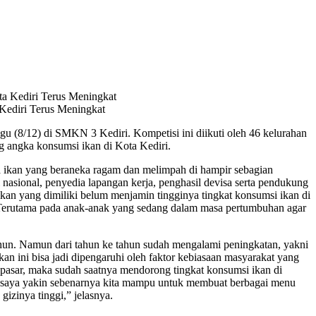
ediri Terus Meningkat
(8/12) di SMKN 3 Kediri. Kompetisi ini diikuti oleh 46 kelurahan
g angka konsumsi ikan di Kota Kediri.
a ikan yang beraneka ragam dan melimpah di hampir sebagian
asional, penyedia lapangan kerja, penghasil devisa serta pendukung
kan yang dimiliki belum menjamin tingginya tingkat konsumsi ikan di
 Terutama pada anak-anak yang sedang dalam masa pertumbuhan agar
tahun. Namun dari tahun ke tahun sudah mengalami peningkatan, yakni
an ini bisa jadi dipengaruhi oleh faktor kebiasaan masyarakat yang
 pasar, maka sudah saatnya mendorong tingkat konsumsi ikan di
n saya yakin sebenarnya kita mampu untuk membuat berbagai menu
izinya tinggi,” jelasnya.