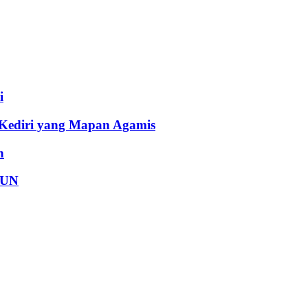
i
 Kediri yang Mapan Agamis
h
FUN