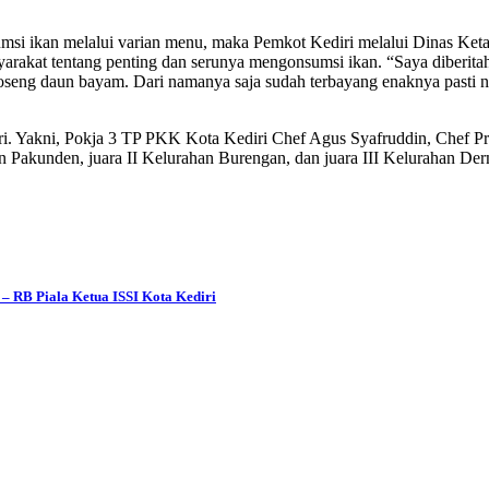
msi ikan melalui varian menu, maka Pemkot Kediri melalui Dinas Ke
rakat tentang penting dan serunya mengonsumsi ikan. “Saya diberitah
oseng daun bayam. Dari namanya saja sudah terbayang enaknya pasti na
 juri. Yakni, Pokja 3 TP PKK Kota Kediri Chef Agus Syafruddin, Chef 
ahan Pakunden, juara II Kelurahan Burengan, dan juara III Kelurahan D
 RB Piala Ketua ISSI Kota Kediri