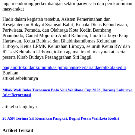
juga mendorong perkembangan sektor pariwisata dan perekonomian
masyarakat
Hadir dalam kegiatan tersebut, Asisten Pemerintahan dan
Kesejahteraan Rakyat Syamsul Bahri, Kepala Dinas Kebudayaan,
Pariwisata, Pemuda, dan Olahraga Kota Kediri Bambang
Priambodo, Camat Mojoroto Abdul Rahman, Lurah Lirboyo Panji
Hartawan, Ketua Babinsa dan Bhabinkamtibmas Kelurahan
Lirboyo, Ketua LPMK Kelurahan Lirboyo, seluruh Ketua RW dan
RT se-Kelurahan Lirboyo, tokoh agama, tokoh masyarakat, serta
peserta Kirab Budaya Pesanggrahan Siti Inggil.
bagianprtokoldankomunikasipimpinansekertariatdaerahkotakediri
Bagikan
artikel sebelumnya
Mbak Wali Buka Turnamen Bola Voli Walikota Cup 2026, Dorong Lahirnya
Atlet Berprestasi
artikel selanjutnya
20 ASN Terima SK Kenaikan Pangkat, Begini Pesan Walikota Kediri
Artikel Terkait