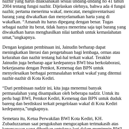
nazhir yang harus dilaksanakan sesuai undang-undang no 41 tahun
2004 tentang fungsi nazhir. Dijelaskan olehnya, bahwa ada 4 fungsi
nazhir, pertama menerima wakaf, mencatat, menginventarisasi
barang yang diwakafkan dan menyelamatkan harta yang di
wakafkan. “Amanah itu harus dipegang dengan benar. Tugas
sebagai nazhir itu berat, tidak hanya menerima saja tapi barang yang
diwakafkan harus menghasilkan nilai tambah untuk kemaslahatan
umat,”ungkapnya.
Dengan kegiatan pembinaan ini, Jainudin berharap dapat
meningkatkan literasi dan pengetahuan bagi lembaga, ormas atau
kelurahan dan nazhir tentang hal-hal terkait wakaf. Terakhir
Jainudin juga berharap agar kedepannya BWI bisa berkolaborasi,
bekerjasama dengan Pemkot, Kemenag dan BPN untuk
menyelesaikan berbagai permasalahan terkait wakaf yang ditemui
nazhir-nazhir di Kota Kediri.
“Dari pembinaan nadzir ini, kita juga menemui banyak
permasalahan yang disampaikan oleh beberapa nadzir. Untuk itu
perlu bagi BWI, Pemkot Kediri, Kemenag dan BPN untuk duduk
bareng dan berdiskusi terkait pengelolaan wakaf di Kota Kediri
kedepannya,”ungkapnya.
Semetara itu, Ketua Perwakilan BWI Kota Kediri, KH.
Zubaduzzaman saat pengukuhan mengucapkan terimakasih atas
kepercayaan yang diberikan untuknya lagi dalam memimpin BWI