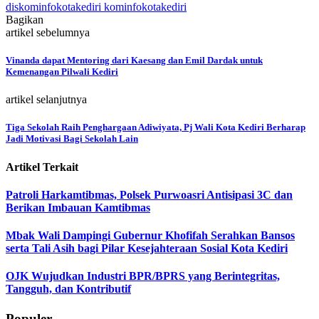
diskominfokotakediri kominfokotakediri
Bagikan
artikel sebelumnya
Vinanda dapat Mentoring dari Kaesang dan Emil Dardak untuk
Kemenangan Pilwali Kediri
artikel selanjutnya
Tiga Sekolah Raih Penghargaan Adiwiyata, Pj Wali Kota Kediri Berharap
Jadi Motivasi Bagi Sekolah Lain
Artikel Terkait
Patroli Harkamtibmas, Polsek Purwoasri Antisipasi 3C dan
Berikan Imbauan Kamtibmas
Mbak Wali Dampingi Gubernur Khofifah Serahkan Bansos
serta Tali Asih bagi Pilar Kesejahteraan Sosial Kota Kediri
OJK Wujudkan Industri BPR/BPRS yang Berintegritas,
Tangguh, dan Kontributif
Populer