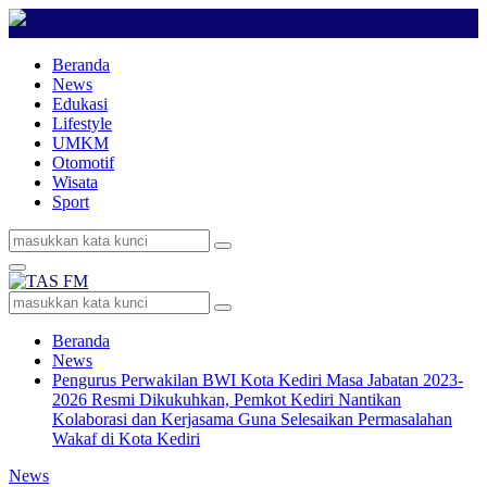
Beranda
News
Edukasi
Lifestyle
UMKM
Otomotif
Wisata
Sport
Search
Search
for:
Primary
Menu
Search
Search
for:
Beranda
News
Pengurus Perwakilan BWI Kota Kediri Masa Jabatan 2023-
2026 Resmi Dikukuhkan, Pemkot Kediri Nantikan
Kolaborasi dan Kerjasama Guna Selesaikan Permasalahan
Wakaf di Kota Kediri
News