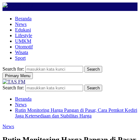
Beranda
News
Edukasi
Lifestyle
UMKM
Otomotif
Wisata
Sport
Search for:
Search
Primary Menu
Search for:
Search
Beranda
News
Rutin Monitoring Harga Pangan di Pasar, Cara Pemkot Kediri
Jaga Ketersediaan dan Stabilitas Harga
News
Rutin Monitoring Harga Pangan di Pasar,