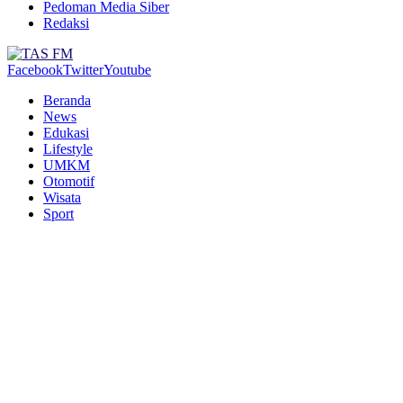
Pedoman Media Siber
Redaksi
Facebook
Twitter
Youtube
Beranda
News
Edukasi
Lifestyle
UMKM
Otomotif
Wisata
Sport