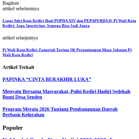
Bagikan
artikel sebelumnya
Lepas Atlet Kota Kediri Ikuti POPDA XIV dan PEPAPERDA II, Pj Wali Kota
Kediri: Jaga Sportivitas, Semoga Bisa Jadi Juara
artikel selanjutnya
Pj Wali Kota Kediri Zanariah Terima SK Perpanjangan Masa Jabatan Pj
Wali Kota Kediri
Artikel Terkait
PAPINKA “CINTA BERAKHIR LUKA”
Menyatu Bersama Masyarakat, Polisi Kediri Hadiri Sedekah
Bumi Desa Senden
Program Merata 2026 Tunjang Pembangunan Daerah
Berbasis Kelurahan
Populer