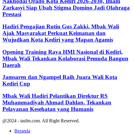
Nakhodai Orado Kota Kediri 2026-2030, Imam
Zarkasyi Siap Ubah Stigma Domino Jadi Olahraga
Prestasi
Hadiri Pengajian Rutin Gus Zakki, Mbak Wali
Ajak Masyarakat Perkuat Keimanan dan
Wujudkan Kota Kediri yang Mapan Agamis
Opening Training Raya HMI Nasional di Kediri,
Mbak Wali Tekankan Kolaborasi Pemuda Bangun
Daerah
Jamsaren dan Ngampel Raih Juara Wali Kota
Kediri Cup
Mbak Wali Hadiri Pelantikan Direktur RS
Muhammadiyah Ahmad Dahlan, Tekankan
Pelayanan Kesehatan yang Humanis
@2024 - tasfm.com. All Right Reserved.
Beranda