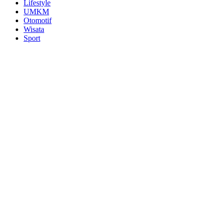
Lifestyle
UMKM
Otomotif
Wisata
Sport