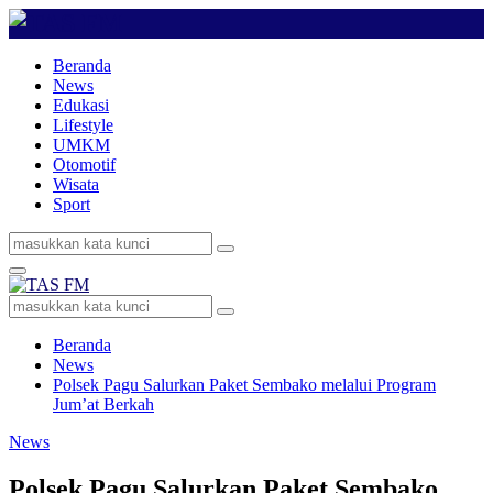
Beranda
News
Edukasi
Lifestyle
UMKM
Otomotif
Wisata
Sport
Search
Search
for:
Primary
Menu
Search
Search
for:
Beranda
News
Polsek Pagu Salurkan Paket Sembako melalui Program
Jum’at Berkah
News
Polsek Pagu Salurkan Paket Sembako