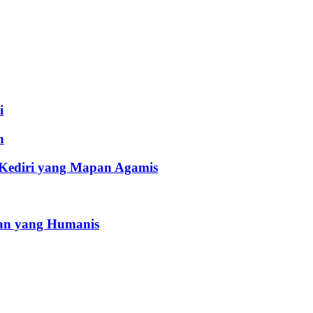
i
h
 Kediri yang Mapan Agamis
an yang Humanis