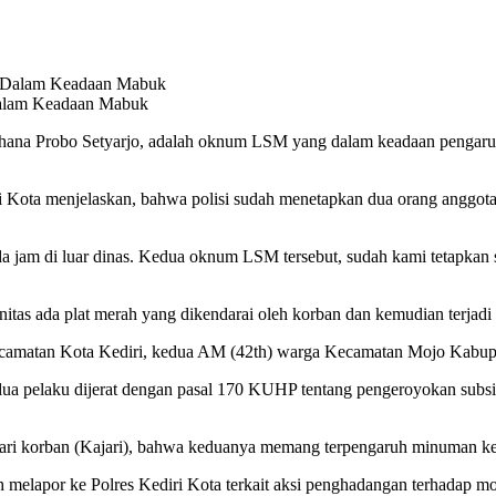
Dalam Keadaan Mabuk
hana Probo Setyarjo, adalah oknum LSM yang dalam keadaan pengaruh 
iri Kota menjelaskan, bahwa polisi sudah menetapkan dua orang angg
am di luar dinas. Kedua oknum LSM tersebut, sudah kami tetapkan seb
itas ada plat merah yang dikendarai oleh korban dan kemudian terjadi 
amatan Kota Kediri, kedua AM (42th) warga Kecamatan Mojo Kabupa
edua pelaku dijerat dengan pasal 170 KUHP tentang pengeroyokan su
dari korban (Kajari), bahwa keduanya memang terpengaruh minuman ker
 melapor ke Polres Kediri Kota terkait aksi penghadangan terhadap m