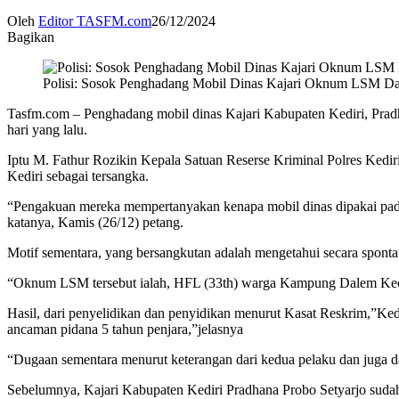
Oleh
Editor TASFM.com
26/12/2024
Bagikan
Polisi: Sosok Penghadang Mobil Dinas Kajari Oknum LSM 
Tasfm.com – Penghadang mobil dinas Kajari Kabupaten Kediri, Prad
hari yang lalu.
Iptu M. Fathur Rozikin Kepala Satuan Reserse Kriminal Polres Ked
Kediri sebagai tersangka.
“Pengakuan mereka mempertanyakan kenapa mobil dinas dipakai pada j
katanya, Kamis (26/12) petang.
Motif sementara, yang bersangkutan adalah mengetahui secara spontan
“Oknum LSM tersebut ialah, HFL (33th) warga Kampung Dalem Kec
Hasil, dari penyelidikan dan penyidikan menurut Kasat Reskrim,”K
ancaman pidana 5 tahun penjara,”jelasnya
“Dugaan sementara menurut keterangan dari kedua pelaku dan juga 
Sebelumnya, Kajari Kabupaten Kediri Pradhana Probo Setyarjo sudah