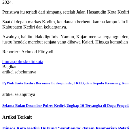
2024.
Peristiwa itu terjadi dari simpang setelah Jalan Hasanudin Kota Ked
Saat di depan markas Kodim, kendaraan berhenti karena lampu lalu l
Kabupaten Kediri dan keluarganya.
Awalnya, hal itu tidak digubris. Namun, Kajari merasa terganggu d
justru hendak merebut senjata yang dibawa Kajari. Hingga kemudia
Reporter : Achmad Fitriyadi
humaspolreskedirikota
Bagikan
artikel sebelumnya
Pj Wali Kota Kediri Bersama Forkopimda, FKUB, dan Kepala Kemenag Kunj
artikel selanjutnya
Selama Bulan Desember Polres Kediri, Ungkap 16 Tersangka di Duga Penge
Artikel Terkait
Dinsos Kota Kediri Dukung ‘Sambango’ dalam Pemberian Pelat