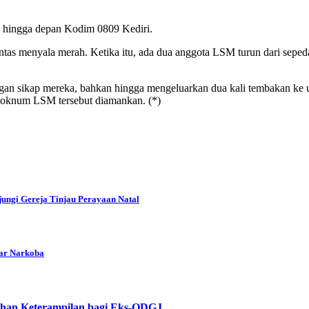
iri hingga depan Kodim 0809 Kediri.
intas menyala merah. Ketika itu, ada dua anggota LSM turun dari sep
engan sikap mereka, bahkan hingga mengeluarkan dua kali tembakan ke
n oknum LSM tersebut diamankan. (*)
ungi Gereja Tinjau Perayaan Natal
dar Narkoba
ihan Keterampilan bagi Eks-ODGJ