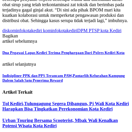
obat sirup yang telah terkontaminasi zat toksik dan berimbas pada
terjadinya gagal ginjal akut. “Di sini ada pihak BPOM mari kita
kuatkan kolaborasi untuk memperketat pengawasan produksi dan
distribusi obat. Sehingga kasus serupa tidak terjadi lagi,” imbuhnya.
diskominfokotakediri kominfokotakediri
DPM PTSP kota Kediri
Bagikan
artikel sebelumnya
Dua Pegawai Lapas Kediri Terima Penghargaan Dari Polres Kediri Kota
artikel selanjutnya
Indisipliner PPK dan PPS Terancam PAW,Pantarlih Kelurahan Kampung
Dalem Salah Satu Penerima Reward
Artikel Terkait
Tol Kediri-Tulungagung Segera Dibangun, Pj Wali Kota Kediri
Harapkan Bisa Tingkatkan Perekonomian Kota Kediri
Urban Touring Bersama Scooterist, Mbak Wali Kenalkan
Potensi Wisata Kota Kediri