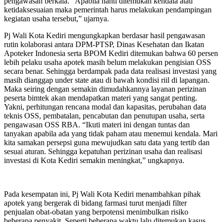
pengawasan berkala. “Apabila nanti ditemukan kendala atau
ketidaksesuaian maka pemerintah harus melakukan pendampingan
kegiatan usaha tersebut,” ujarnya.
Pj Wali Kota Kediri mengungkapkan berdasar hasil pengawasan
rutin kolaborasi antara DPM-PTSP, Dinas Kesehatan dan Ikatan
Apoteker Indonesia serta BPOM Kediri ditemukan bahwa 60 persen
lebih pelaku usaha apotek masih belum melakukan pengisian OSS
secara benar. Sehingga berdampak pada data realisasi investasi yang
masih dianggap under state atau di bawah kondisi riil di lapangan.
Maka seiring dengan semakin dimudahkannya layanan perizinan
peserta bimtek akan mendapatkan materi yang sangat penting.
Yakni, perhitungan rencana modal dan kapasitas, perubahan data
teknis OSS, pembatalan, pencabutan dan penutupan usaha, serta
pengawasan OSS RBA. “Ikuti materi ini dengan tuntas dan
tanyakan apabila ada yang tidak paham atau menemui kendala. Mari
kita samakan persepsi guna mewujudkan satu data yang tertib dan
sesuai aturan. Sehingga kepatuhan perizinan usaha dan realisasi
investasi di Kota Kediri semakin meningkat,” ungkapnya.
Pada kesempatan ini, Pj Wali Kota Kediri menambahkan pihak
apotek yang bergerak di bidang farmasi turut menjadi filter
penjualan obat-obatan yang berpotensi menimbulkan risiko
beberapa penyakit. Seperti beberapa waktu lalu ditemukan kasus