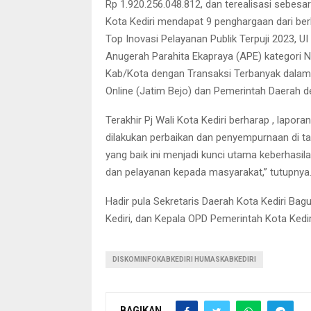
Rp 1.920.256.048.812, dan terealisasi sebesa
Kota Kediri mendapat 9 penghargaan dari berb
Top Inovasi Pelayanan Publik Terpuji 2023, U
Anugerah Parahita Ekapraya (APE) kategori N
Kab/Kota dengan Transaksi Terbanyak dalam
Online (Jatim Bejo) dan Pemerintah Daerah de
Terakhir Pj Wali Kota Kediri berharap , lapora
dilakukan perbaikan dan penyempurnaan di t
yang baik ini menjadi kunci utama keberhas
dan pelayanan kepada masyarakat,” tutupnya
Hadir pula Sekretaris Daerah Kota Kediri Bag
Kediri, dan Kepala OPD Pemerintah Kota Kedir
DISKOMINFOKABKEDIRI HUMASKABKEDIRI
BAGIKAN