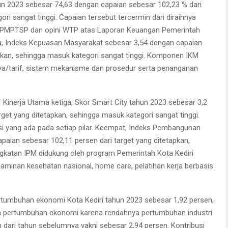
hun 2023 sebesar 74,63 dengan capaian sebesar 102,23 % dari
ri sangat tinggi. Capaian tersebut tercermin dari diraihnya
 DPMPTSP dan opini WTP atas Laporan Keuangan Pemerintah
edua, Indeks Kepuasan Masyarakat sebesar 3,54 dengan capaian
apkan, sehingga masuk kategori sangat tinggi. Komponen IKM
 biaya/tarif, sistem mekanisme dan prosedur serta penanganan
tor Kinerja Utama ketiga, Skor Smart City tahun 2023 sebesar 3,2
get yang ditetapkan, sehingga masuk kategori sangat tinggi.
si yang ada pada setiap pilar. Keempat, Indeks Pembangunan
aian sebesar 102,11 persen dari target yang ditetapkan,
ngkatan IPM didukung oleh program Pemerintah Kota Kediri
 jaminan kesehatan nasional, home care, pelatihan kerja berbasis
ertumbuhan ekonomi Kota Kediri tahun 2023 sebesar 1,92 persen,
ya pertumbuhan ekonomi karena rendahnya pertumbuhan industri
 dari tahun sebelumnya yakni sebesar 2,94 persen. Kontribusi