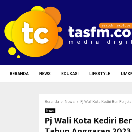
BERANDA
NEWS
EDUKASI
LIFESTYLE
UMK
Beranda
News
Pj Wali Kota Kediri Beri Penj
News
Pj Wali Kota Kediri Be
Tahun Anggaran 2023