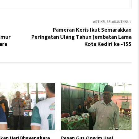
ARTIKEL SELANJUTNYA
Pameran Keris Ikut Semarakkan
imur
Peringatan Ulang Tahun Jembatan Lama
ara
Kota Kediri ke -155
kan Hari Bhayangkara
Pesan Gus Qowim Usai