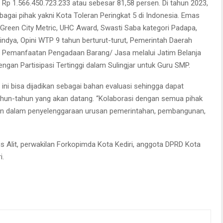
r Rp 1.566.450.723.233 atau sebesar 81,58 persen. Di tahun 2023,
agai pihak yakni Kota Toleran Peringkat 5 di Indonesia. Emas
I Green City Metric, UHC Award, Swasti Saba kategori Padapa,
indya, Opini WTP 9 tahun berturut-turut, Pemerintah Daerah
 Pemanfaatan Pengadaan Barang/ Jasa melalui Jatim Belanja
ngan Partisipasi Tertinggi dalam Sulingjar untuk Guru SMP.
n ini bisa dijadikan sebagai bahan evaluasi sehingga dapat
ahun-tahun yang akan datang. “Kolaborasi dengan semua pihak
ilan dalam penyelenggaraan urusan pemerintahan, pembangunan,
.
us Alit, perwakilan Forkopimda Kota Kediri, anggota DPRD Kota
i.