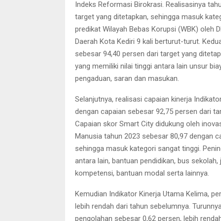
Indeks Reformasi Birokrasi. Realisasinya ta
target yang ditetapkan, sehingga masuk katego
predikat Wilayah Bebas Korupsi (WBK) oleh
Daerah Kota Kediri 9 kali berturut-turut. K
sebesar 94,40 persen dari target yang ditet
yang memiliki nilai tinggi antara lain unsur
pengaduan, saran dan masukan.
Selanjutnya, realisasi capaian kinerja Indika
dengan capaian sebesar 92,75 persen dari tar
Capaian skor Smart City didukung oleh inova
Manusia tahun 2023 sebesar 80,97 dengan cap
sehingga masuk kategori sangat tinggi. Peni
antara lain, bantuan pendidikan, bus sekolah,
kompetensi, bantuan modal serta lainnya.
Kemudian Indikator Kinerja Utama Kelima, p
lebih rendah dari tahun sebelumnya. Turunn
pengolahan sebesar 0,62 persen, lebih rendah