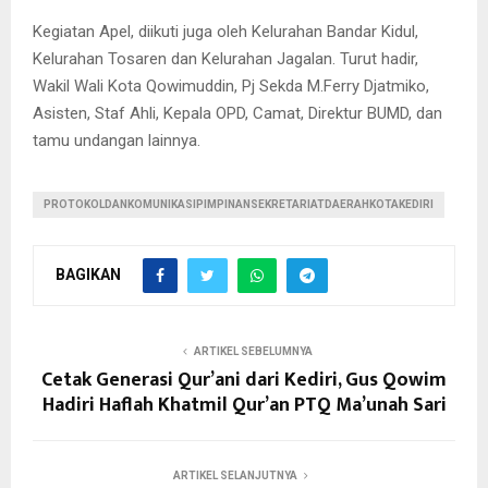
Kegiatan Apel, diikuti juga oleh Kelurahan Bandar Kidul,
Kelurahan Tosaren dan Kelurahan Jagalan. Turut hadir,
Wakil Wali Kota Qowimuddin, Pj Sekda M.Ferry Djatmiko,
Asisten, Staf Ahli, Kepala OPD, Camat, Direktur BUMD, dan
tamu undangan lainnya.
PROTOKOLDANKOMUNIKASIPIMPINANSEKRETARIATDAERAHKOTAKEDIRI
BAGIKAN
ARTIKEL SEBELUMNYA
Cetak Generasi Qur’ani dari Kediri, Gus Qowim
Hadiri Haflah Khatmil Qur’an PTQ Ma’unah Sari
ARTIKEL SELANJUTNYA