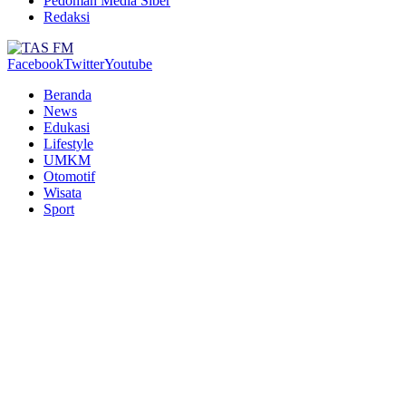
Pedoman Media Siber
Redaksi
Facebook
Twitter
Youtube
Beranda
News
Edukasi
Lifestyle
UMKM
Otomotif
Wisata
Sport