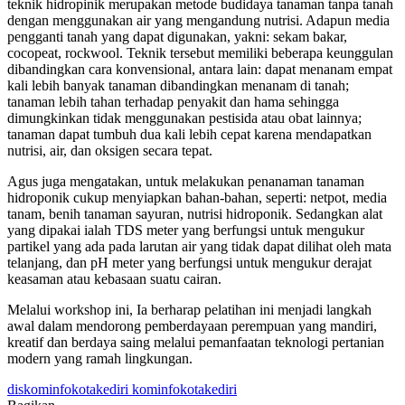
teknik hidropinik merupakan metode budidaya tanaman tanpa tanah
dengan menggunakan air yang mengandung nutrisi. Adapun media
pengganti tanah yang dapat digunakan, yakni: sekam bakar,
cocopeat, rockwool. Teknik tersebut memiliki beberapa keunggulan
dibandingkan cara konvensional, antara lain: dapat menanam empat
kali lebih banyak tanaman dibandingkan menanam di tanah;
tanaman lebih tahan terhadap penyakit dan hama sehingga
dimungkinkan tidak menggunakan pestisida atau obat lainnya;
tanaman dapat tumbuh dua kali lebih cepat karena mendapatkan
nutrisi, air, dan oksigen secara tepat.
Agus juga mengatakan, untuk melakukan penanaman tanaman
hidroponik cukup menyiapkan bahan-bahan, seperti: netpot, media
tanam, benih tanaman sayuran, nutrisi hidroponik. Sedangkan alat
yang dipakai ialah TDS meter yang berfungsi untuk mengukur
partikel yang ada pada larutan air yang tidak dapat dilihat oleh mata
telanjang, dan pH meter yang berfungsi untuk mengukur derajat
keasaman atau kebasaan suatu cairan.
Melalui workshop ini, Ia berharap pelatihan ini menjadi langkah
awal dalam mendorong pemberdayaan perempuan yang mandiri,
kreatif dan berdaya saing melalui pemanfaatan teknologi pertanian
modern yang ramah lingkungan.
diskominfokotakediri kominfokotakediri