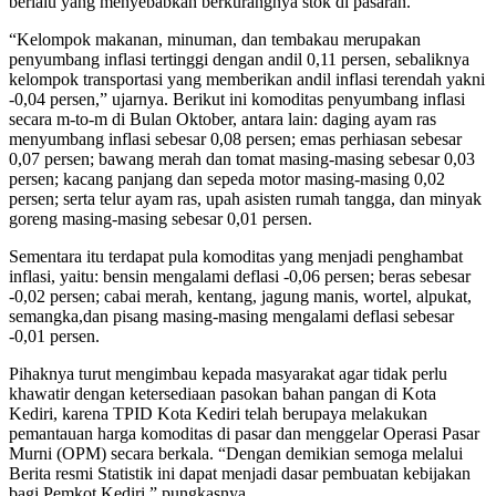
berlalu yang menyebabkan berkurangnya stok di pasaran.
“Kelompok makanan, minuman, dan tembakau merupakan
penyumbang inflasi tertinggi dengan andil 0,11 persen, sebaliknya
kelompok transportasi yang memberikan andil inflasi terendah yakni
-0,04 persen,” ujarnya. Berikut ini komoditas penyumbang inflasi
secara m-to-m di Bulan Oktober, antara lain: daging ayam ras
menyumbang inflasi sebesar 0,08 persen; emas perhiasan sebesar
0,07 persen; bawang merah dan tomat masing-masing sebesar 0,03
persen; kacang panjang dan sepeda motor masing-masing 0,02
persen; serta telur ayam ras, upah asisten rumah tangga, dan minyak
goreng masing-masing sebesar 0,01 persen.
Sementara itu terdapat pula komoditas yang menjadi penghambat
inflasi, yaitu: bensin mengalami deflasi -0,06 persen; beras sebesar
-0,02 persen; cabai merah, kentang, jagung manis, wortel, alpukat,
semangka,dan pisang masing-masing mengalami deflasi sebesar
-0,01 persen.
Pihaknya turut mengimbau kepada masyarakat agar tidak perlu
khawatir dengan ketersediaan pasokan bahan pangan di Kota
Kediri, karena TPID Kota Kediri telah berupaya melakukan
pemantauan harga komoditas di pasar dan menggelar Operasi Pasar
Murni (OPM) secara berkala. “Dengan demikian semoga melalui
Berita resmi Statistik ini dapat menjadi dasar pembuatan kebijakan
bagi Pemkot Kediri,” pungkasnya.