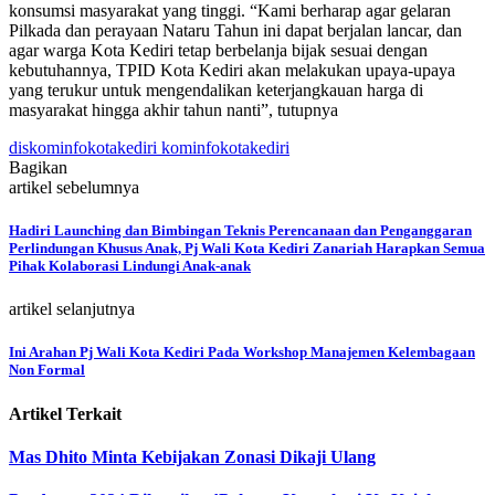
konsumsi masyarakat yang tinggi. “Kami berharap agar gelaran
Pilkada dan perayaan Nataru Tahun ini dapat berjalan lancar, dan
agar warga Kota Kediri tetap berbelanja bijak sesuai dengan
kebutuhannya, TPID Kota Kediri akan melakukan upaya-upaya
yang terukur untuk mengendalikan keterjangkauan harga di
masyarakat hingga akhir tahun nanti”, tutupnya
diskominfokotakediri kominfokotakediri
Bagikan
artikel sebelumnya
Hadiri Launching dan Bimbingan Teknis Perencanaan dan Penganggaran
Perlindungan Khusus Anak, Pj Wali Kota Kediri Zanariah Harapkan Semua
Pihak Kolaborasi Lindungi Anak-anak
artikel selanjutnya
Ini Arahan Pj Wali Kota Kediri Pada Workshop Manajemen Kelembagaan
Non Formal
Artikel Terkait
Mas Dhito Minta Kebijakan Zonasi Dikaji Ulang