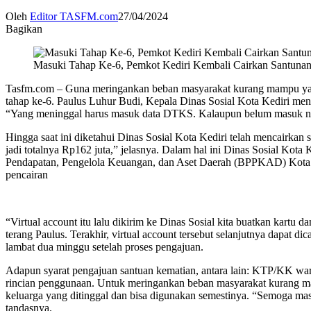
Oleh
Editor TASFM.com
27/04/2024
Bagikan
Masuki Tahap Ke-6, Pemkot Kediri Kembali Cairkan Santuna
Tasfm.com – Guna meringankan beban masyarakat kurang mampu yang 
tahap ke-6. Paulus Luhur Budi, Kepala Dinas Sosial Kota Kediri me
“Yang meninggal harus masuk data DTKS. Kalaupun belum masuk namu
Hingga saat ini diketahui Dinas Sosial Kota Kediri telah mencairka
jadi totalnya Rp162 juta,” jelasnya. Dalam hal ini Dinas Sosial Ko
Pendapatan, Pengelola Keuangan, dan Aset Daerah (BPPKAD) Kota K
pencairan
“Virtual account itu lalu dikirim ke Dinas Sosial kita buatkan kartu 
terang Paulus. Terakhir, virtual account tersebut selanjutnya dapat 
lambat dua minggu setelah proses pengajuan.
Adapun syarat pengajuan santuan kematian, antara lain: KTP/KK warg
rincian penggunaan. Untuk meringankan beban masyarakat kurang ma
keluarga yang ditinggal dan bisa digunakan semestinya. “Semoga ma
tandasnya.