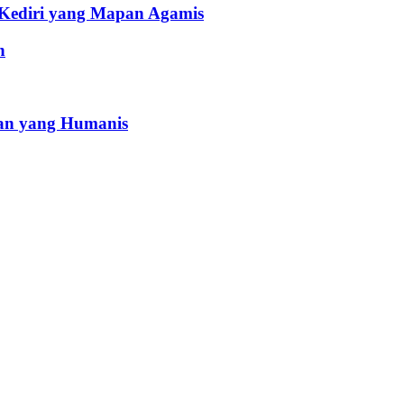
 Kediri yang Mapan Agamis
h
an yang Humanis