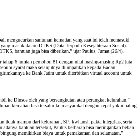
li mengucurkan santunan kematian yang saat ini telah memasuki
at yang masuk dalam DTKS (Data Terpadu Kesejahteraan Sosial).
, bantuan juga bisa diberikan,” ujar Paulus, Jumat (26/4).
ir tahap 6 jumlah pemohon 81 dengan nilai masing-masing Rp2 juta
emenuhi syarat maka selanjutnya dilimpahkan kepada Badan
mkannya ke Bank Jatim untuk diterbitkan virtual account untuk
iambil ke Dinsos oleh yang bersangkutan atau perangkat kelurahan,”
ntunan kematian bisa tersalur ke masyarakat dengan cepat yakni paling
idak mampu dari kelurahan, SPJ kwitansi, pakta integritas, serta
 adanya bantuan tersebut, Paulus berharap bisa meringankan beban
dak bingung memikirkan biaya untuk pemakaman dan selamatan,”