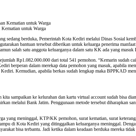
n Kematian untuk Warga
sedang berduka, Pemerintah Kota Kediri melalui Dinas Sosial kemba
ngutarakan bantuan tersebut diberikan untuk keluarga penerima manfa
n salah satu anggota keluarganya dalam satu KK ada yang masuk DTKS
n sejumlah Rp1.082.000.000 dari total 541 pemohon. “Kemarin sudah ca
ta Kediri berperan dalam merekap data pemohon yang masuk, apabila m
ediri. Kemudian, apabila berkas sudah lengkap maka BPPKAD mengiri
dan kita sampaikan ke kelurahan dan kartu virtual account sudah bisa d
dicairkan melalui Bank Jatim. Penggunaan metode tersebut diharapkan sa
a yang meninggal, KTP/KK pemohon, surat kematian, surat keterangan t
mpu di Kota Kediri yang ditinggalkan keluarganya meninggal. Dengan
syarakat bisa terbantu. Jadi ketika dalam keadaan berduka mereka ti