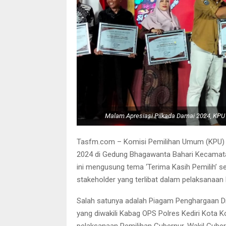
Malam Apresiasi Pilkada Damai 2024, KPU 
Tasfm.com – Komisi Pemilihan Umum (KPU) K
2024 di Gedung Bhagawanta Bahari Kecamata
ini mengusung tema ‘Terima Kasih Pemilih’ s
stakeholder yang terlibat dalam pelaksanaan 
Salah satunya adalah Piagam Penghargaan Di
yang diwakili Kabag OPS Polres Kediri Kota 
pelaksanaan Pemilihan Gubernur-Wakil Gubern