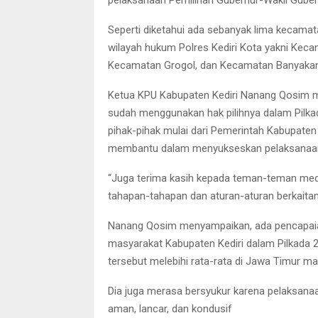
Seperti diketahui ada sebanyak lima kecamat
wilayah hukum Polres Kediri Kota yakni Ke
Kecamatan Grogol, dan Kecamatan Banyakan
Ketua KPU Kabupaten Kediri Nanang Qosim m
sudah menggunakan hak pilihnya dalam Pilka
pihak-pihak mulai dari Pemerintah Kabupaten (
membantu dalam menyukseskan pelaksanaan 
“Juga terima kasih kepada teman-teman med
tahapan-tahapan dan aturan-aturan berkaitan 
Nanang Qosim menyampaikan, ada pencapaian
masyarakat Kabupaten Kediri dalam Pilkada 2
tersebut melebihi rata-rata di Jawa Timur ma
Dia juga merasa bersyukur karena pelaksanaan
aman, lancar, dan kondusif