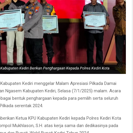
Kabupaten Kediri Berikan Penghargaan Kepada Polres Kediri Kota
abupaten Kediri menggelar Malam Apresiasi Pilkada Damai
n Ngasem Kabupaten Kediri, Selasa (7/1/2025) malam. Acara
ebagai bentuk penghargaan kepada para pemilih serta seluruh
Pilkada serentak 2024.
berikan Ketua KPU Kabupaten Kediri kepada Polres Kediri Kota
Kompol Mukhlason, S.H. atas kerja sama dan dedikasinya pada
ur dan Bupati-Wakil Bupati Kediri Tahun 2024.