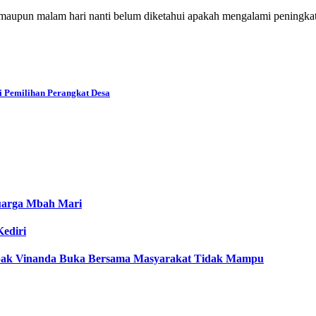
sore maupun malam hari nanti belum diketahui apakah mengalami pening
i Pemilihan Perangkat Desa
luarga Mbah Mari
ediri
Mbak Vinanda Buka Bersama Masyarakat Tidak Mampu