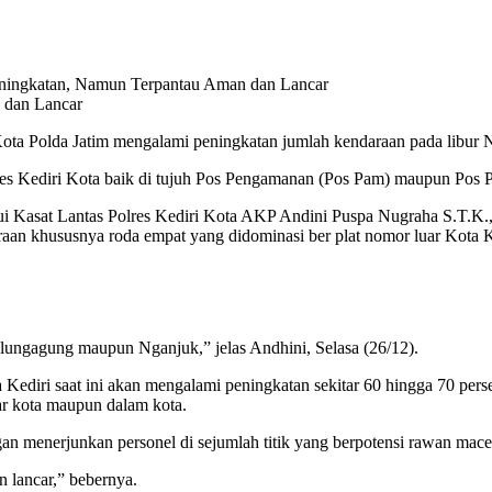
n dan Lancar
 Kota Polda Jatim mengalami peningkatan jumlah kendaraan pada libur 
s Polres Kediri Kota baik di tujuh Pos Pengamanan (Pos Pam) maupun Po
 Kasat Lantas Polres Kediri Kota AKP Andini Puspa Nugraha S.T.K.,S.I
aan khususnya roda empat yang didominasi ber plat nomor luar Kota K
Tulungagung maupun Nganjuk,” jelas Andhini, Selasa (26/12).
ediri saat ini akan mengalami peningkatan sekitar 60 hingga 70 perse
uar kota maupun dalam kota.
an menerjunkan personel di sejumlah titik yang berpotensi rawan mace
n lancar,” bebernya.