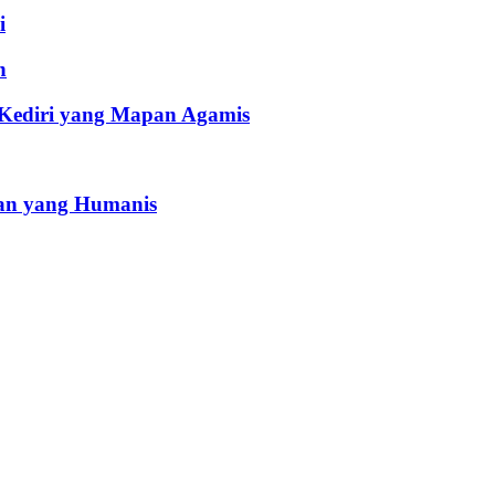
i
h
 Kediri yang Mapan Agamis
an yang Humanis