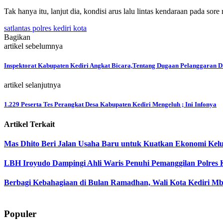
Tak hanya itu, lanjut dia, kondisi arus lalu lintas kendaraan pada 
satlantas polres kediri kota
Bagikan
artikel sebelumnya
Inspektorat Kabupaten Kediri Angkat Bicara,Tentang Dugaan Pelanggaran D
artikel selanjutnya
1.229 Peserta Tes Perangkat Desa Kabupaten Kediri Mengeluh ; Ini Infonya
Artikel Terkait
Mas Dhito Beri Jalan Usaha Baru untuk Kuatkan Ekonomi Ke
LBH Iroyudo Dampingi Ahli Waris Penuhi Pemanggilan Polres K
Berbagi Kebahagiaan di Bulan Ramadhan, Wali Kota Kediri 
Populer