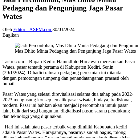
Pedagang dan Pengunjung Jaga Pasar
Wates
Oleh
Editor TASFM.com
30/01/2024
Bagikan
Mas Dhito Minta Pedagang dan Pengunjung Jaga Pasar Wates
Tasfm.com – Bupati Kediri Hanindhito Himawan meresmikan Pasar
Wates, pasar tematik pertama di Kabupaten Kediri, Senin
(29/1/2024). Dihadiri ratusan pedagang peresmian ini ditandai
dengan pemotongan tumpeng dan penandatanganan prasasti oleh
bupati.
Pasar Wates yang selesai direvitalisasi selama dua tahap pada 2022-
2023 mengusung konsep tematik pasar wisata, budaya, tradisional,
modern. Pasar ini bahkan akan menjadi percontohan untuk pasar
lain, baik dari segi bangunan, digitalisasi pasar, sarana pendukung
dan teknologi yang digunakan.
“Hari ini salah atau pasar terbaik yang dimiliki Kabupaten kediri
adalah Pasar Wates. Harapannya, pasarnya sudah bagus, tolong
dijaga kebersihannya,” pesan bupati muda yang akrab disapa Mas