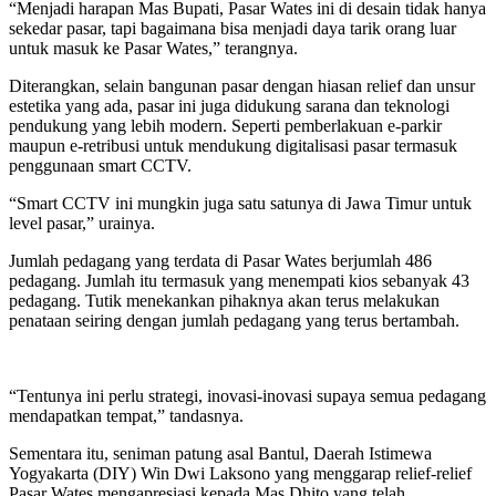
“Menjadi harapan Mas Bupati, Pasar Wates ini di desain tidak hanya
sekedar pasar, tapi bagaimana bisa menjadi daya tarik orang luar
untuk masuk ke Pasar Wates,” terangnya.
Diterangkan, selain bangunan pasar dengan hiasan relief dan unsur
estetika yang ada, pasar ini juga didukung sarana dan teknologi
pendukung yang lebih modern. Seperti pemberlakuan e-parkir
maupun e-retribusi untuk mendukung digitalisasi pasar termasuk
penggunaan smart CCTV.
“Smart CCTV ini mungkin juga satu satunya di Jawa Timur untuk
level pasar,” urainya.
Jumlah pedagang yang terdata di Pasar Wates berjumlah 486
pedagang. Jumlah itu termasuk yang menempati kios sebanyak 43
pedagang. Tutik menekankan pihaknya akan terus melakukan
penataan seiring dengan jumlah pedagang yang terus bertambah.
“Tentunya ini perlu strategi, inovasi-inovasi supaya semua pedagang
mendapatkan tempat,” tandasnya.
Sementara itu, seniman patung asal Bantul, Daerah Istimewa
Yogyakarta (DIY) Win Dwi Laksono yang menggarap relief-relief
Pasar Wates mengapresiasi kepada Mas Dhito yang telah