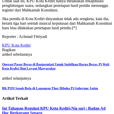
Untuk saat ini, KPU Kota Kediri hanya melakukan rekapitulasi
penghitungan suara, sedangkan penetapan hasil pemilu menunggu
register dari Mahkamah Konstitusi.
Jika pemilu di Kota Kediri dinyatakan tidak ada sengketa, kata dia,
berarti tiga hari setelah muncul keputusan dari Mahkamah Konstitusi
baru bisa dilakukan penetapan hasil pemilu.[*]
Reporter : Achmad Fitriyadi
KPU Kota Kediri
Bagikan
artikel sebelumnya
Operasi Pasar Beras di Banjarmlati Untuk Stabilkan Harga Beras, Pj Wali
Kota Kediri Ikut Layani Masyarakat
artikel selanjutnya
BK PON Sepak Bola di Lapangan Thor Dibuka Pj Gubernur Jatim
Artikel Terkait
Ini Tahapan Regulasi KPU Kota Kediri,Nia sari : Badan Ad
Hoc Berkurang Separo