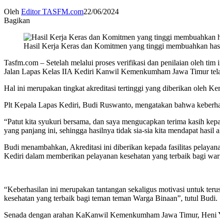
Oleh
Editor TASFM.com
22/06/2024
Bagikan
Hasil Kerja Keras dan Komitmen yang tinggi membuahkan hasi
Tasfm.com – Setelah melalui proses verifikasi dan penilaian oleh 
Jalan Lapas Kelas IIA Kediri Kanwil Kemenkumham Jawa Timur telah 
Hal ini merupakan tingkat akreditasi tertinggi yang diberikan oleh 
Plt Kepala Lapas Kediri, Budi Ruswanto, mengatakan bahwa keberhasil
“Patut kita syukuri bersama, dan saya mengucapkan terima kasih kepa
yang panjang ini, sehingga hasilnya tidak sia-sia kita mendapat hasil 
Budi menambahkan, Akreditasi ini diberikan kepada fasilitas pelaya
Kediri dalam memberikan pelayanan kesehatan yang terbaik bagi war
“Keberhasilan ini merupakan tantangan sekaligus motivasi untuk teru
kesehatan yang terbaik bagi teman teman Warga Binaan”, tutul Budi.
Senada dengan arahan KaKanwil Kemenkumham Jawa Timur, Heni Yuwon