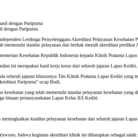
l dengan Paripurna
tim independen Lembaga Penyelenggara Akreditasi Pelayanan Kesehata
memenuhi standar pelayanan dan berhak meraih akreditasi predikat Ak
Kementerian Kesehatan Republik Indonesia kepada Klinik Pratama Lapas 
an ini merupakan hasil kerja keras dari seluruh jajaran Lapas Kediri,
da seluruh jajaran khususnya Tim Klinik Pratama Lapas Kediri yang te
akreditasi Paripurna” ucap Budi.
nan kesehatan yang telah memenuhi standar pelayanan kesehatan yang d
ga binaan pemasyarakatan Lapas Kelas IIA Kediri.
s meningkatkan kualitas pelayanan kesehatan dan seluruh jajaran Lapa
o, bahwa kegiatan akreditasi klinik ini diharapkan sebagai salah 