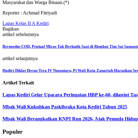
Masyarakat dan Warga Binaan.(*)
Reporter : Achmad Fitriyadi
Lapas Kelas II A Kediri
Bagikan
artikel sebelumnya
Bermodus COD, Penjual Miras Tak Berkutik Saat di Ringkus Tim Sat Samapta
artikel selanjutnya
Hadiri Diklat Derap Tera IV Nusantara, Pj Wali Kota Zanariah Harapkan S
Artikel Terkait
Lapas Kediri Gelar Upacara Peringatan HBP ke-60, dilanjut Ta
Mbak Wali Kukuhkan Paskibraka Kota Kediri Tahun 2025
Mbak Wali Berangkatkan KNPI Run 2026, Ajak Pemuda Hidup S
Populer