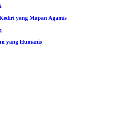
i
 Kediri yang Mapan Agamis
h
an yang Humanis