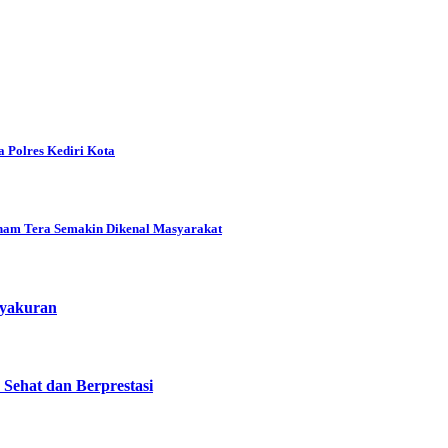
 Polres Kediri Kota
enam Tera Semakin Dikenal Masyarakat
syakuran
ehat dan Berprestasi