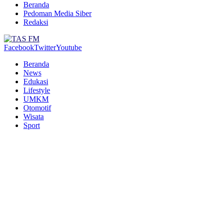
Beranda
Pedoman Media Siber
Redaksi
Facebook
Twitter
Youtube
Beranda
News
Edukasi
Lifestyle
UMKM
Otomotif
Wisata
Sport