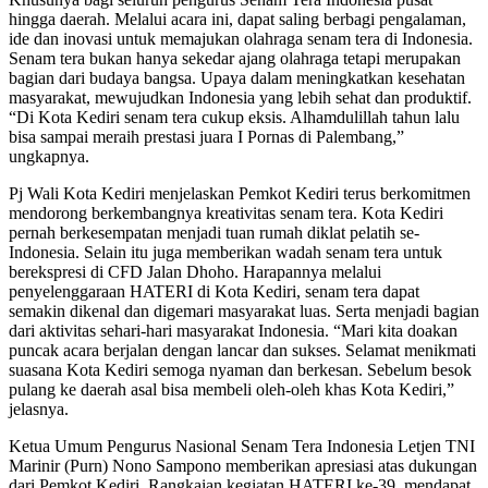
hingga daerah. Melalui acara ini, dapat saling berbagi pengalaman,
ide dan inovasi untuk memajukan olahraga senam tera di Indonesia.
Senam tera bukan hanya sekedar ajang olahraga tetapi merupakan
bagian dari budaya bangsa. Upaya dalam meningkatkan kesehatan
masyarakat, mewujudkan Indonesia yang lebih sehat dan produktif.
“Di Kota Kediri senam tera cukup eksis. Alhamdulillah tahun lalu
bisa sampai meraih prestasi juara I Pornas di Palembang,”
ungkapnya.
Pj Wali Kota Kediri menjelaskan Pemkot Kediri terus berkomitmen
mendorong berkembangnya kreativitas senam tera. Kota Kediri
pernah berkesempatan menjadi tuan rumah diklat pelatih se-
Indonesia. Selain itu juga memberikan wadah senam tera untuk
berekspresi di CFD Jalan Dhoho. Harapannya melalui
penyelenggaraan HATERI di Kota Kediri, senam tera dapat
semakin dikenal dan digemari masyarakat luas. Serta menjadi bagian
dari aktivitas sehari-hari masyarakat Indonesia. “Mari kita doakan
puncak acara berjalan dengan lancar dan sukses. Selamat menikmati
suasana Kota Kediri semoga nyaman dan berkesan. Sebelum besok
pulang ke daerah asal bisa membeli oleh-oleh khas Kota Kediri,”
jelasnya.
Ketua Umum Pengurus Nasional Senam Tera Indonesia Letjen TNI
Marinir (Purn) Nono Sampono memberikan apresiasi atas dukungan
dari Pemkot Kediri. Rangkaian kegiatan HATERI ke-39, mendapat