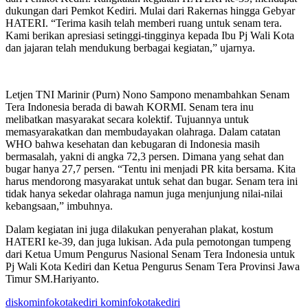
dukungan dari Pemkot Kediri. Mulai dari Rakernas hingga Gebyar
HATERI. “Terima kasih telah memberi ruang untuk senam tera.
Kami berikan apresiasi setinggi-tingginya kepada Ibu Pj Wali Kota
dan jajaran telah mendukung berbagai kegiatan,” ujarnya.
Letjen TNI Marinir (Purn) Nono Sampono menambahkan Senam
Tera Indonesia berada di bawah KORMI. Senam tera inu
melibatkan masyarakat secara kolektif. Tujuannya untuk
memasyarakatkan dan membudayakan olahraga. Dalam catatan
WHO bahwa kesehatan dan kebugaran di Indonesia masih
bermasalah, yakni di angka 72,3 persen. Dimana yang sehat dan
bugar hanya 27,7 persen. “Tentu ini menjadi PR kita bersama. Kita
harus mendorong masyarakat untuk sehat dan bugar. Senam tera ini
tidak hanya sekedar olahraga namun juga menjunjung nilai-nilai
kebangsaan,” imbuhnya.
Dalam kegiatan ini juga dilakukan penyerahan plakat, kostum
HATERI ke-39, dan juga lukisan. Ada pula pemotongan tumpeng
dari Ketua Umum Pengurus Nasional Senam Tera Indonesia untuk
Pj Wali Kota Kediri dan Ketua Pengurus Senam Tera Provinsi Jawa
Timur SM.Hariyanto.
diskominfokotakediri kominfokotakediri