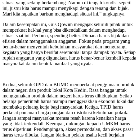
situasi yang sedang berkembang. Namun di tengah kondisi seperti
ini, justru kita harus mampu menyikapi dengan tenang dan bijak.
Mari kita rapatkan barisan menghadapi situasi ini,” ungkapnya.
Dalam kesempatan ini, Gus Qowim mengajak seluruh pihak untuk
memperkuat hal-hal yang bisa dikendalikan dalam menghadapi
situasi saat ini. Pertama, spending better. Dimana harus bijak dan
efisien dalam menggunakan anggaran. Fokus pada program yang
benar-benar menyentuh kebutuhan masyarakat dan mengurangi
kegiatan yang hanya bersifat seremonial tanpa dampak nyata. Setiap
rupiah anggaran yang digunakan, harus benar-benar kembali kepada
masyarakat dalam bentuk manfaat yang nyata.
Kedua, seluruh OPD dan BUMD memperkuat penggunaan produk
dalam negeri dan produk lokal Kota Kediri. Rasa bangga untuk
menggunakan produk dalam negeri harus terus dihidupkan. Setiap
belanja pemerintah harus mampu menggerakkan ekonomi lokal dan
membuka peluang kerja bagi masyarakat. Ketiga, TPID harus
perketat pantauan harga pangan dan distribusi kebutuhan pokok.
Jangan sampai masyarakat merasa resah karena kenaikan harga
yang tidak terkendali. Keempat, dukungan kepada UMKM harus
terus diperkuat. Pendampingan, akses permodalan, dan akses pasar
harus terus dibuka. Jangan biarkan pelaku usaha kecil berjalan