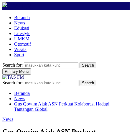
Beranda
News
Edukasi
Lifestyle
UMKM
Otomotif
Wisata
Sport
Search for:
Search
Primary Menu
Search for:
Search
Beranda
News
Gus Qowim Ajak ASN Perkuat Kolaborasi Hadapi
Tantangan Global
News
Gus Qowim Ajak ASN Perkuat