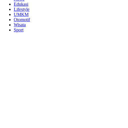
Edukasi
Lifestyle
UMKM
Otomotif
Wisata
Sport