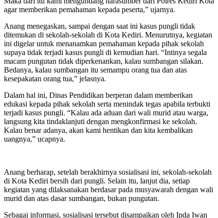
Maka dari itu kami mengundang narasumber dari Polres Kediri Kota
agar memberikan pemahaman kepada peserta,” ujarnya.
Anang menegaskan, sampai dengan saat ini kasus pungli tidak
ditemukan di sekolah-sekolah di Kota Kediri. Menurutnya, kegiatan
ini digelar untuk menanamkan pemahaman kepada pihak sekolah
supaya tidak terjadi kasus pungli di kemudian hari. “Intinya segala
macam pungutan tidak diperkenankan, kalau sumbangan silakan.
Bedanya, kalau sumbangan itu semampu orang tua dan atas
kesepakatan orang tua,” jelasnya.
Dalam hal ini, Dinas Pendidikan berperan dalam memberikan
edukasi kepada pihak sekolah serta menindak tegas apabila terbukti
terjadi kasus pungli. “Kalau ada aduan dari wali murid atau warga,
langsung kita tindaklanjuti dengan mengkonfirmasi ke sekolah.
Kalau benar adanya, akan kami hentikan dan kita kembalikan
uangnya,” ucapnya.
Anang berharap, setelah berakhirnya sosialisasi ini, sekolah-sekolah
di Kota Kediri bersih dari pungli. Selain itu, lanjut dia, setiap
kegiatan yang dilaksanakan berdasar pada musyawarah dengan wali
murid dan atas dasar sumbangan, bukan pungutan.
Sebagai informasi, sosialisasi tersebut disampaikan oleh Ipda Iwan