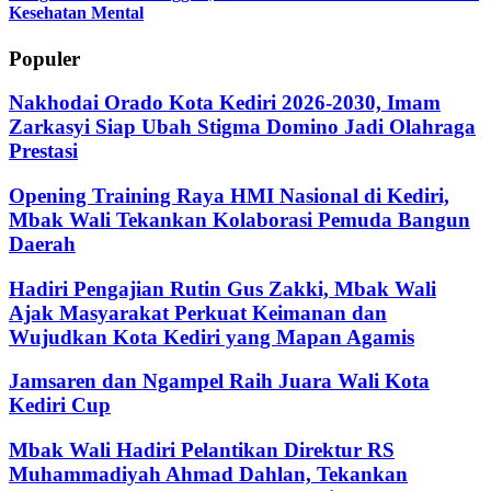
Kesehatan Mental
Populer
Nakhodai Orado Kota Kediri 2026-2030, Imam
Zarkasyi Siap Ubah Stigma Domino Jadi Olahraga
Prestasi
Opening Training Raya HMI Nasional di Kediri,
Mbak Wali Tekankan Kolaborasi Pemuda Bangun
Daerah
Hadiri Pengajian Rutin Gus Zakki, Mbak Wali
Ajak Masyarakat Perkuat Keimanan dan
Wujudkan Kota Kediri yang Mapan Agamis
Jamsaren dan Ngampel Raih Juara Wali Kota
Kediri Cup
Mbak Wali Hadiri Pelantikan Direktur RS
Muhammadiyah Ahmad Dahlan, Tekankan