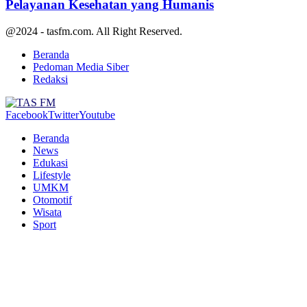
Pelayanan Kesehatan yang Humanis
@2024 - tasfm.com. All Right Reserved.
Beranda
Pedoman Media Siber
Redaksi
Facebook
Twitter
Youtube
Beranda
News
Edukasi
Lifestyle
UMKM
Otomotif
Wisata
Sport