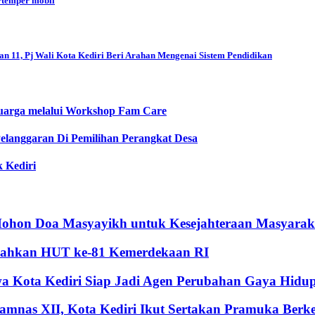
ertemper mobil
n 11, Pj Wali Kota Kediri Beri Arahan Mengenai Sistem Pendidikan
eluarga melalui Workshop Fam Care
elanggaran Di Pemilihan Perangkat Desa
k Kediri
hon Doa Masyayikh untuk Kesejahteraan Masyaraka
riahkan HUT ke-81 Kemerdekaan RI
 Kota Kediri Siap Jadi Agen Perubahan Gaya Hidup 
mnas XII, Kota Kediri Ikut Sertakan Pramuka Berk