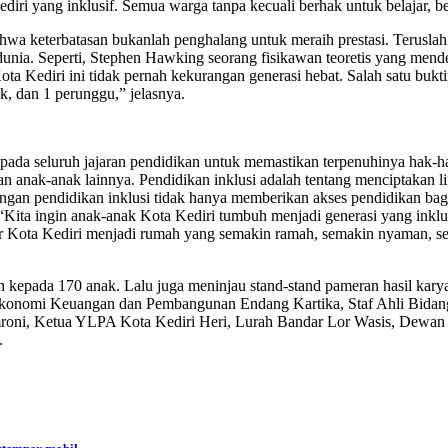
iri yang inklusif. Semua warga tanpa kecuali berhak untuk belajar, be
ahwa keterbatasan bukanlah penghalang untuk meraih prestasi. Terusl
dunia. Seperti, Stephen Hawking seorang fisikawan teoretis yang mender
Kota Kediri ini tidak pernah kekurangan generasi hebat. Salah satu bukt
 dan 1 perunggu,” jelasnya.
ada seluruh jajaran pendidikan untuk memastikan terpenuhinya hak-ha
anak-anak lainnya. Pendidikan inklusi adalah tentang menciptakan lin
an pendidikan inklusi tidak hanya memberikan akses pendidikan bagi 
 “Kita ingin anak-anak Kota Kediri tumbuh menjadi generasi yang ink
agar Kota Kediri menjadi rumah yang semakin ramah, semakin nyaman, se
sih kepada 170 anak. Lalu juga meninjau stand-stand pameran hasil ka
ng Ekonomi Keuangan dan Pembangunan Endang Kartika, Staf Ahli Bid
i, Ketua YLPA Kota Kediri Heri, Lurah Bandar Lor Wasis, Dewan Pe
.