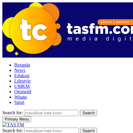
Beranda
News
Edukasi
Lifestyle
UMKM
Otomotif
Wisata
Sport
Search for:
Search
Primary Menu
Search for:
Search