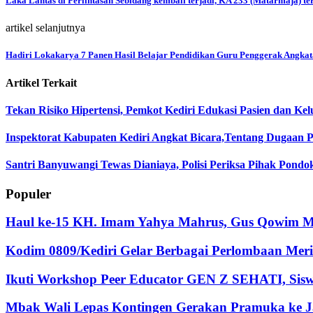
Laka Lantas di Perlintasan Sebidang kembali terjadi, KA 233 (Matarmaja) t
artikel selanjutnya
Hadiri Lokakarya 7 Panen Hasil Belajar Pendidikan Guru Penggerak Angkata
Artikel Terkait
Tekan Risiko Hipertensi, Pemkot Kediri Edukasi Pasien dan K
Inspektorat Kabupaten Kediri Angkat Bicara,Tentang Dugaan P
Santri Banyuwangi Tewas Dianiaya, Polisi Periksa Pihak Pondo
Populer
Haul ke-15 KH. Imam Yahya Mahrus, Gus Qowim Mo
Kodim 0809/Kediri Gelar Berbagai Perlombaan Me
Ikuti Workshop Peer Educator GEN Z SEHATI, Siswa
Mbak Wali Lepas Kontingen Gerakan Pramuka ke Ja