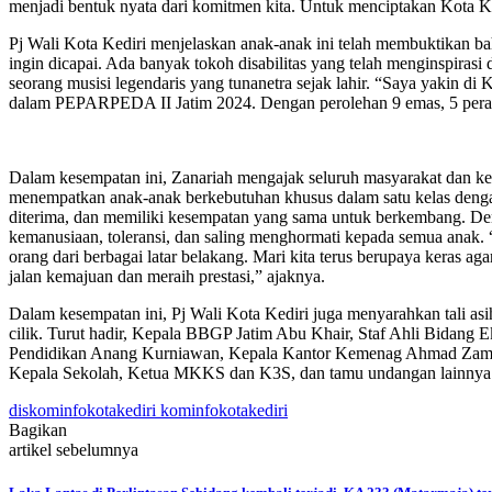
menjadi bentuk nyata dari komitmen kita. Untuk menciptakan Kota Ked
Pj Wali Kota Kediri menjelaskan anak-anak ini telah membuktikan b
ingin dicapai. Ada banyak tokoh disabilitas yang telah menginspirasi 
seorang musisi legendaris yang tunanetra sejak lahir. “Saya yakin di 
dalam PEPARPEDA II Jatim 2024. Dengan perolehan 9 emas, 5 perak,
Dalam kesempatan ini, Zanariah mengajak seluruh masyarakat dan kep
menempatkan anak-anak berkebutuhan khusus dalam satu kelas dengan 
diterima, dan memiliki kesempatan yang sama untuk berkembang. Deng
kemanusiaan, toleransi, dan saling menghormati kepada semua anak.
orang dari berbagai latar belakang. Mari kita terus berupaya keras 
jalan kemajuan dan meraih prestasi,” ajaknya.
Dalam kesempatan ini, Pj Wali Kota Kediri juga menyarahkan tali a
cilik. Turut hadir, Kepala BBGP Jatim Abu Khair, Staf Ahli Bida
Pendidikan Anang Kurniawan, Kepala Kantor Kemenag Ahmad Zamron
Kepala Sekolah, Ketua MKKS dan K3S, dan tamu undangan lainnya
diskominfokotakediri kominfokotakediri
Bagikan
artikel sebelumnya