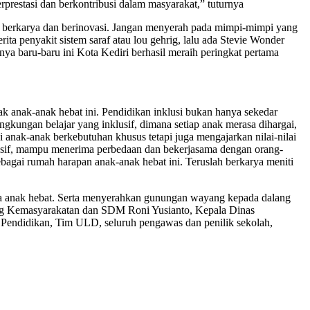
rprestasi dan berkontribusi dalam masyarakat,” tuturnya
ah berkarya dan berinovasi. Jangan menyerah pada mimpi-mimpi yang
ita penyakit sistem saraf atau lou gehrig, lalu ada Stevie Wonder
inya baru-baru ini Kota Kediri berhasil meraih peringkat pertama
k anak-anak hebat ini. Pendidikan inklusi bukan hanya sekedar
gkungan belajar yang inklusif, dimana setiap anak merasa dihargai,
anak-anak berkebutuhan khusus tetapi juga mengajarkan nilai-nilai
lusif, mampu menerima perbedaan dan bekerjasama dengan orang-
bagai rumah harapan anak-anak hebat ini. Teruslah berkarya meniti
rya anak hebat. Serta menyerahkan gunungan wayang kepada dalang
ang Kemasyarakatan dan SDM Roni Yusianto, Kepala Dinas
ndidikan, Tim ULD, seluruh pengawas dan penilik sekolah,