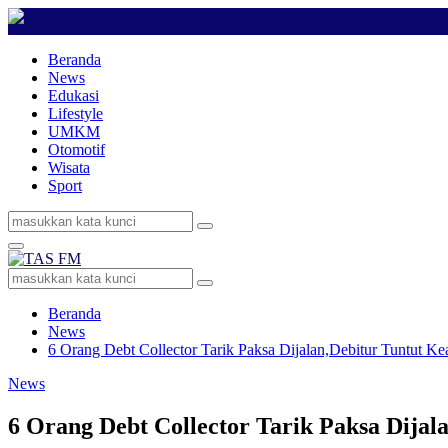
Beranda
News
Edukasi
Lifestyle
UMKM
Otomotif
Wisata
Sport
Search
Search
for:
Primary
Menu
Search
Search
for:
Beranda
News
6 Orang Debt Collector Tarik Paksa Dijalan,Debitur Tuntut K
News
6 Orang Debt Collector Tarik Paksa Dijal