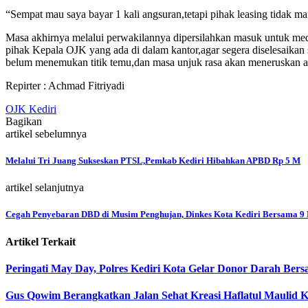
“Sempat mau saya bayar 1 kali angsuran,tetapi pihak leasing tidak m
Masa akhirnya melalui perwakilannya dipersilahkan masuk untuk me
pihak Kepala OJK yang ada di dalam kantor,agar segera diselesaikan
belum menemukan titik temu,dan masa unjuk rasa akan meneruskan ak
Repirter : Achmad Fitriyadi
OJK Kediri
Bagikan
artikel sebelumnya
Melalui Tri Juang Sukseskan PTSL,Pemkab Kediri Hibahkan APBD Rp 5 M
artikel selanjutnya
Cegah Penyebaran DBD di Musim Penghujan, Dinkes Kota Kediri Bersama 9 P
Artikel Terkait
Peringati May Day, Polres Kediri Kota Gelar Donor Darah Bers
Gus Qowim Berangkatkan Jalan Sehat Kreasi Haflatul Maulid 