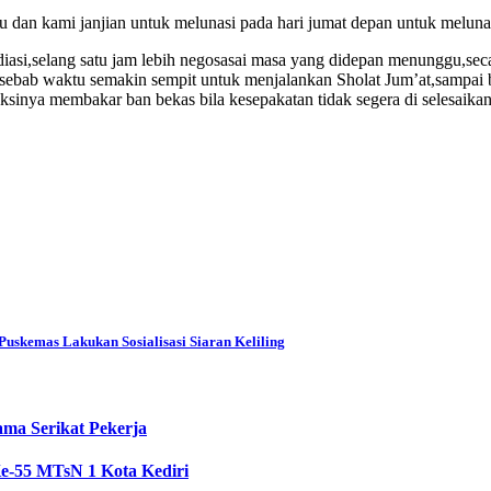
au dan kami janjian untuk melunasi pada hari jumat depan untuk meluna
diasi,selang satu jam lebih negosasai masa yang didepan menunggu,s
 sebab waktu semakin sempit untuk menjalankan Sholat Jum’at,sampai b
sinya membakar ban bekas bila kesepakatan tidak segera di selesaikan
uskemas Lakukan Sosialisasi Siaran Keliling
ama Serikat Pekerja
Ke-55 MTsN 1 Kota Kediri