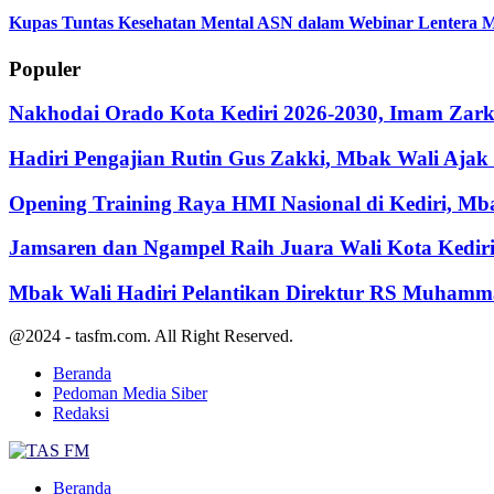
Kupas Tuntas Kesehatan Mental ASN dalam Webinar Lentera M
Populer
Nakhodai Orado Kota Kediri 2026-2030, Imam Zarka
Hadiri Pengajian Rutin Gus Zakki, Mbak Wali Aja
Opening Training Raya HMI Nasional di Kediri, M
Jamsaren dan Ngampel Raih Juara Wali Kota Kedir
Mbak Wali Hadiri Pelantikan Direktur RS Muhamm
@2024 - tasfm.com. All Right Reserved.
Beranda
Pedoman Media Siber
Redaksi
Facebook
Twitter
Youtube
Beranda