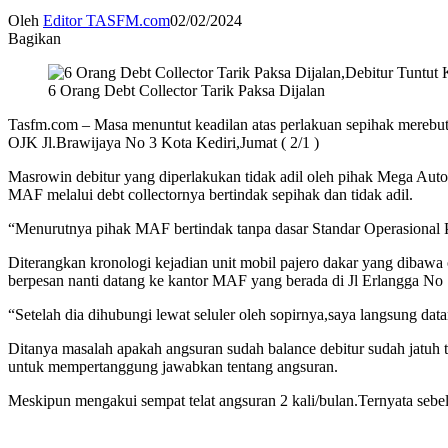
Oleh
Editor TASFM.com
02/02/2024
Bagikan
6 Orang Debt Collector Tarik Paksa Dijalan
Tasfm.com – Masa menuntut keadilan atas perlakuan sepihak merebut
OJK Jl.Brawijaya No 3 Kota Kediri,Jumat ( 2/1 )
Masrowin debitur yang diperlakukan tidak adil oleh pihak Mega Auto
MAF melalui debt collectornya bertindak sepihak dan tidak adil.
“Menurutnya pihak MAF bertindak tanpa dasar Standar Operasional 
Diterangkan kronologi kejadian unit mobil pajero dakar yang dibawa o
berpesan nanti datang ke kantor MAF yang berada di Jl Erlangga N
“Setelah dia dihubungi lewat seluler oleh sopirnya,saya langsung d
Ditanya masalah apakah angsuran sudah balance debitur sudah jatuh 
untuk mempertanggung jawabkan tentang angsuran.
Meskipun mengakui sempat telat angsuran 2 kali/bulan.Ternyata sebelu