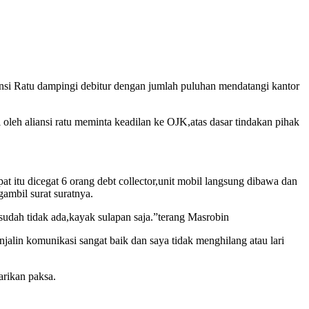
ansi Ratu dampingi debitur dengan jumlah puluhan mendatangi kantor
leh aliansi ratu meminta keadilan ke OJK,atas dasar tindakan pihak
t itu dicegat 6 orang debt collector,unit mobil langsung dibawa dan
mbil surat suratnya.
sudah tidak ada,kayak sulapan saja.”terang Masrobin
alin komunikasi sangat baik dan saya tidak menghilang atau lari
arikan paksa.