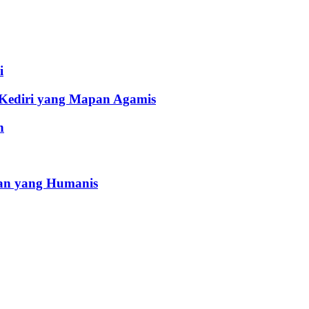
i
 Kediri yang Mapan Agamis
h
an yang Humanis