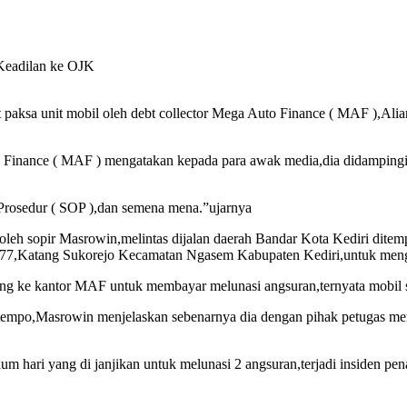
 paksa unit mobil oleh debt collector Mega Auto Finance ( MAF ),Ali
 Finance ( MAF ) mengatakan kepada para awak media,dia didampingi o
Prosedur ( SOP ),dan semena mena.”ujarnya
leh sopir Masrowin,melintas dijalan daerah Bandar Kota Kediri ditempa
o 77,Katang Sukorejo Kecamatan Ngasem Kabupaten Kediri,untuk menga
atang ke kantor MAF untuk membayar melunasi angsuran,ternyata mobil 
tempo,Masrowin menjelaskan sebenarnya dia dengan pihak petugas menj
m hari yang di janjikan untuk melunasi 2 angsuran,terjadi insiden pen