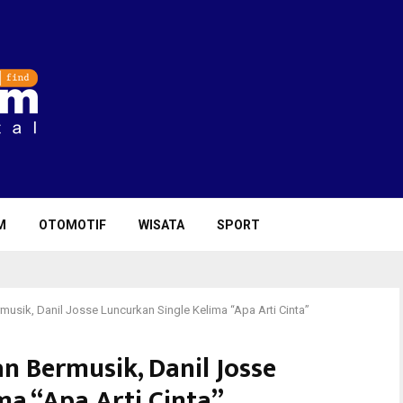
M
OTOMOTIF
WISATA
SPORT
sik, Danil Josse Luncurkan Single Kelima “Apa Arti Cinta”
 Bermusik, Danil Josse
ma “Apa Arti Cinta”