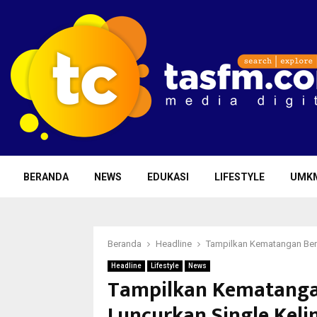
BERANDA
NEWS
EDUKASI
LIFESTYLE
UMK
Beranda
Headline
Tampilkan Kematangan Bermu
Headline
Lifestyle
News
Tampilkan Kematangan
Luncurkan Single Keli