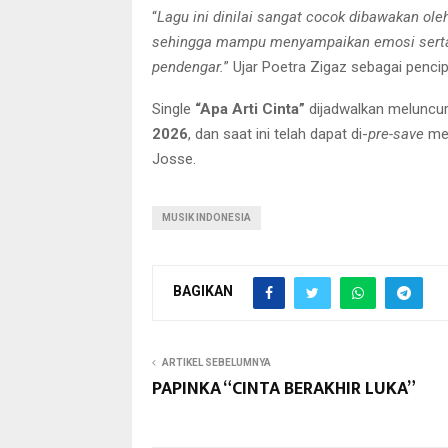
“
Lagu ini dinilai sangat cocok dibawakan ol
sehingga mampu menyampaikan emosi serta 
pendengar.
” Ujar Poetra Zigaz sebagai pencip
Single
“Apa Arti Cinta”
dijadwalkan meluncur 
2026
, dan saat ini telah dapat di-
pre-save
mel
Josse.
MUSIK INDONESIA
BAGIKAN
ARTIKEL SEBELUMNYA
PAPINKA “CINTA BERAKHIR LUKA”