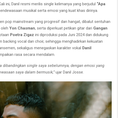
li ini, Danil resmi merilis single kelimanya yang berjudul
“Apa
endewasaan musikal serta emosi yang kuat khas dirinya.
n pop mainstream yang progresif dan hangat, dibalut sentuhan
g oleh
Yon Chasman
, serta diperkuat petikan gitar dari
Gangan
iptaan
Poetra Zigaz
ini diproduksi pada Juni 2024 dan didukung
n backing vocal dan choir, sehingga menghadirkan kekuatan
 aransemen, sekaligus menegaskan karakter vokal
Danil
paikan rasa secara mendalam.
da dibandingkan single saya sebelumnya, dengan emosi yang
ewasaan saya dalam bermusik,”
ujar Danil Josse.