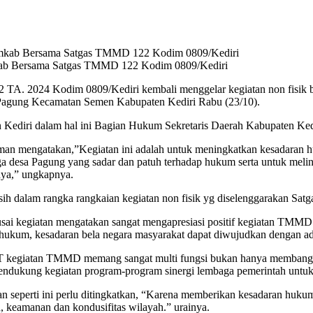
mkab Bersama Satgas TMMD 122 Kodim 0809/Kediri
. 2024 Kodim 0809/Kediri kembali menggelar kegiatan non fisik b
 Pagung Kecamatan Semen Kabupaten Kediri Rabu (23/10).
ediri dalam hal ini Bagian Hukum Sekretaris Daerah Kabupaten Ked
n mengatakan,”Kegiatan ini adalah untuk meningkatkan kesadaran h
 desa Pagung yang sadar dan patuh terhadap hukum serta untuk melind
nya,” ungkapnya.
masih dalam rangka rangkaian kegiatan non fisik yg diselenggarakan 
 kegiatan mengatakan sangat mengapresiasi positif kegiatan TMMD 12
 hukum, kesadaran bela negara masyarakat dapat diwujudkan dengan a
 kegiatan TMMD memang sangat multi fungsi bukan hanya membangun 
 mendukung kegiatan program-program sinergi lembaga pemerintah untu
tan seperti ini perlu ditingkatkan, “Karena memberikan kesadaran huku
 keamanan dan kondusifitas wilayah.” urainya.