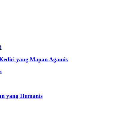
i
 Kediri yang Mapan Agamis
h
an yang Humanis