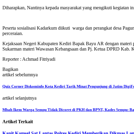
Diharapkan, Nantinya kepada masyarakat yang mengikuti kegiatan i
Peserta sosialisasi Kadarkum diikuti warga dan perangkat desa Pa
perceraian.
Kejaksaan Negeri Kabupaten Kediri Bapak Bayu AR dengan materi po
Sukarman materi Wawasan Kebangsaan dan Pj. Ketua DPRD Kab. Ke
Reporter : Achmad Fitriyadi
Bagikan
artikel sebelumnya
Quiz Corner Diskominfo Kota Kediri Tarik Minat Pengunjung di Jatim DigiF
artikel selanjutnya
Mbah Ikem Warga Sempu Tidak Dicoret di PKH dan BPNT, Kades Sempu: Ba
Artikel Terkait
Kanit Kamsel Sat Lantas Polres Kediri Memberikan Dikmas Lant