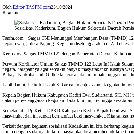
Oleh
Editor TASFM.com
23/10/2024
Bagikan
Sosialisasi Kadarkum, Bagian Hukum Sekretaris Daerah Pe
Tasfm.com – Satgas TNI Manunggal Membangun Desa (TMMD) 122 TA
kepada warga desa Pagung. Kegiatan diselenggarakan di Aula Desa
Kerjasama Satgas TMMD 122 dengan Pemerintah Daerah Kabupaten K
Perwira Kordinator Umum Satgas TMMD 122 Lettu Inf Iskak Sukarma
negara, harapannya agar semakin banyak masyarakat khususnya warga
Bahaya Narkoba, Judi Online kekerasan dalam rumah tangga dan lai
Lebih lanjut, Lettu Inf Iskak Sukarman menjelaskan,”Kegiatan ini 
Kepala Bagian Hukum Kabupaten Kediri Dwi Sudiartanti, SH. MH usai
dalam penyelenggaraan kegiatan Kadarkum ini,”Sehingga kesadaran
Semetara itu, Pj. Ketua DPRD Kabupaten Kediri Bapak Pendiwan ST
masyarakat dan ini sangat bermanfaat bagi masyarakat. Kita sangat
Terkait dengan kegiatan sosialisasi Kadarkum ini kita berharap kegia
karna dengan sadarnya hukum masyarakat bisa membentuk ketertiban,