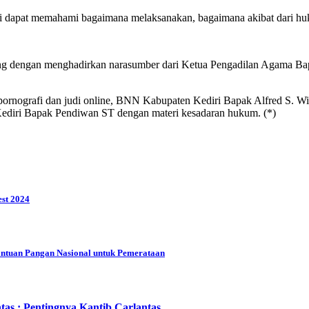
ni dapat memahami bagaimana melaksanakan, bagaimana akibat dari hu
gung dengan menghadirkan narasumber dari Ketua Pengadilan Agama Ba
rnografi dan judi online, BNN Kabupaten Kediri Bapak Alfred S. Wi
diri Bapak Pendiwan ST dengan materi kesadaran hukum. (*)
est 2024
ntuan Pangan Nasional untuk Pemerataan
as ; Pentingnya Kantib Carlantas