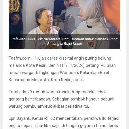
Relawan Suket Teki Nusantara Kirim Bantuan untuk Korban Puting
Beliung di Bujel Kediri
Tasfm.com – Hujan deras disertai angin puting beliung
melanda Kota Kediri, Senin (11/11/2024) petang. Puluhan
rumah warga di lingkungan Wonosari, Kelurahan Bujel
Kecamatan Mojoroto, Kota Kediri, rusak.
Total ada 29 rumah warga rusak. Atap mereka jebol,
genteng berterbangan. Sebagian tembok hancur, sebuah
warung bambu ambruk akibat peristiwa itu.
Epri Jayanti, Ketua RT 02 menceritakan, peristiwa itu terjadi
begitu cepat. Tiba-tiba saja, di tengah guyuran hujan deras