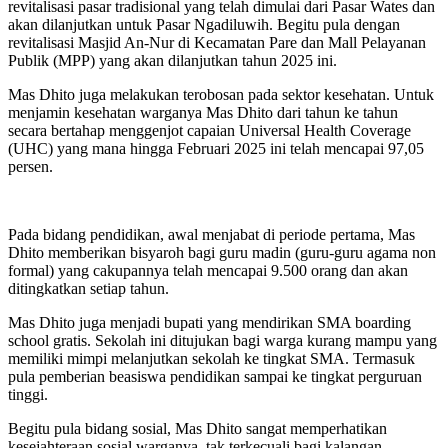
revitalisasi pasar tradisional yang telah dimulai dari Pasar Wates dan
akan dilanjutkan untuk Pasar Ngadiluwih. Begitu pula dengan
revitalisasi Masjid An-Nur di Kecamatan Pare dan Mall Pelayanan
Publik (MPP) yang akan dilanjutkan tahun 2025 ini.
Mas Dhito juga melakukan terobosan pada sektor kesehatan. Untuk
menjamin kesehatan warganya Mas Dhito dari tahun ke tahun
secara bertahap menggenjot capaian Universal Health Coverage
(UHC) yang mana hingga Februari 2025 ini telah mencapai 97,05
persen.
Pada bidang pendidikan, awal menjabat di periode pertama, Mas
Dhito memberikan bisyaroh bagi guru madin (guru-guru agama non
formal) yang cakupannya telah mencapai 9.500 orang dan akan
ditingkatkan setiap tahun.
Mas Dhito juga menjadi bupati yang mendirikan SMA boarding
school gratis. Sekolah ini ditujukan bagi warga kurang mampu yang
memiliki mimpi melanjutkan sekolah ke tingkat SMA. Termasuk
pula pemberian beasiswa pendidikan sampai ke tingkat perguruan
tinggi.
Begitu pula bidang sosial, Mas Dhito sangat memperhatikan
kesejahteraan sosial warganya, tak terkecuali bagi kalangan