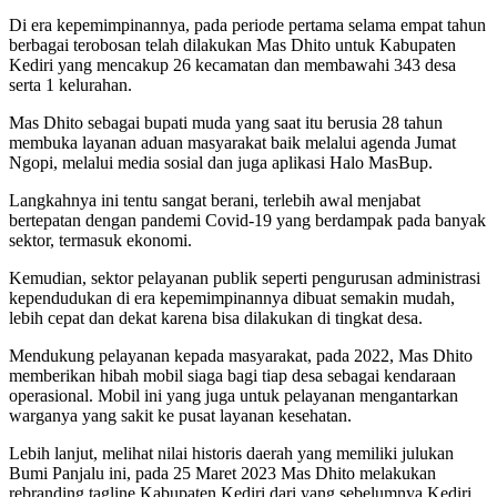
Di era kepemimpinannya, pada periode pertama selama empat tahun
berbagai terobosan telah dilakukan Mas Dhito untuk Kabupaten
Kediri yang mencakup 26 kecamatan dan membawahi 343 desa
serta 1 kelurahan.
Mas Dhito sebagai bupati muda yang saat itu berusia 28 tahun
membuka layanan aduan masyarakat baik melalui agenda Jumat
Ngopi, melalui media sosial dan juga aplikasi Halo MasBup.
Langkahnya ini tentu sangat berani, terlebih awal menjabat
bertepatan dengan pandemi Covid-19 yang berdampak pada banyak
sektor, termasuk ekonomi.
Kemudian, sektor pelayanan publik seperti pengurusan administrasi
kependudukan di era kepemimpinannya dibuat semakin mudah,
lebih cepat dan dekat karena bisa dilakukan di tingkat desa.
Mendukung pelayanan kepada masyarakat, pada 2022, Mas Dhito
memberikan hibah mobil siaga bagi tiap desa sebagai kendaraan
operasional. Mobil ini yang juga untuk pelayanan mengantarkan
warganya yang sakit ke pusat layanan kesehatan.
Lebih lanjut, melihat nilai historis daerah yang memiliki julukan
Bumi Panjalu ini, pada 25 Maret 2023 Mas Dhito melakukan
rebranding tagline Kabupaten Kediri dari yang sebelumnya Kediri