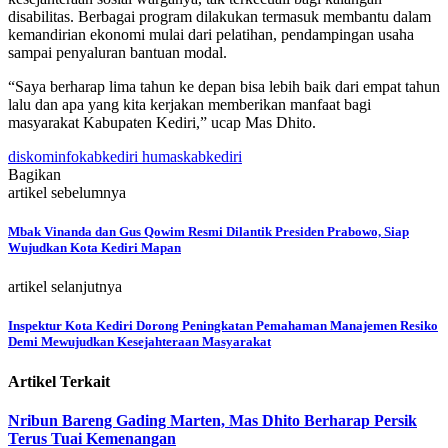
disabilitas. Berbagai program dilakukan termasuk membantu dalam
kemandirian ekonomi mulai dari pelatihan, pendampingan usaha
sampai penyaluran bantuan modal.
“Saya berharap lima tahun ke depan bisa lebih baik dari empat tahun
lalu dan apa yang kita kerjakan memberikan manfaat bagi
masyarakat Kabupaten Kediri,” ucap Mas Dhito.
diskominfokabkediri humaskabkediri
Bagikan
artikel sebelumnya
Mbak Vinanda dan Gus Qowim Resmi Dilantik Presiden Prabowo, Siap
Wujudkan Kota Kediri Mapan
artikel selanjutnya
Inspektur Kota Kediri Dorong Peningkatan Pemahaman Manajemen Resiko
Demi Mewujudkan Kesejahteraan Masyarakat
Artikel Terkait
Nribun Bareng Gading Marten, Mas Dhito Berharap Persik
Terus Tuai Kemenangan