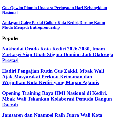
Gus Qowim Pimpin Upacara Peringatan Hari Kebangkitan
Nasional
Andayani Caleg Partai Golkar Kota Kediri,Dorong Kaum
Muda Menjadi Entreprenurship
Populer
Nakhodai Orado Kota Kediri 2026-2030, Imam
Zarkasyi Siap Ubah Stigma Domino Jadi Olahraga
Prestasi
Hadiri Pengajian Rutin Gus Zakki, Mbak Wali
Ajak Masyarakat Perkuat Keimanan dan
Wujudkan Kota Kediri yang Mapan Agamis
Opening Training Raya HMI Nasional di Kediri,
Mbak Wali Tekankan Kolaborasi Pemuda Bangun
Daerah
Jamsaren dan Ngampel Raih Juara Wali Kota