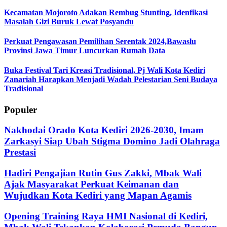
Kecamatan Mojoroto Adakan Rembug Stunting, Idenfikasi
Masalah Gizi Buruk Lewat Posyandu
Perkuat Pengawasan Pemilihan Serentak 2024,Bawaslu
Provinsi Jawa Timur Luncurkan Rumah Data
Buka Festival Tari Kreasi Tradisional, Pj Wali Kota Kediri
Zanariah Harapkan Menjadi Wadah Pelestarian Seni Budaya
Tradisional
Populer
Nakhodai Orado Kota Kediri 2026-2030, Imam
Zarkasyi Siap Ubah Stigma Domino Jadi Olahraga
Prestasi
Hadiri Pengajian Rutin Gus Zakki, Mbak Wali
Ajak Masyarakat Perkuat Keimanan dan
Wujudkan Kota Kediri yang Mapan Agamis
Opening Training Raya HMI Nasional di Kediri,