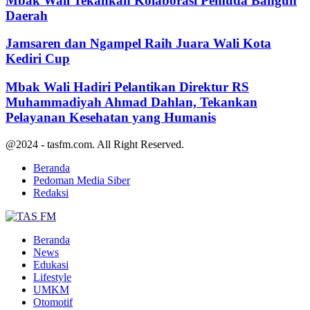
Mbak Wali Tekankan Kolaborasi Pemuda Bangun
Daerah
Jamsaren dan Ngampel Raih Juara Wali Kota
Kediri Cup
Mbak Wali Hadiri Pelantikan Direktur RS
Muhammadiyah Ahmad Dahlan, Tekankan
Pelayanan Kesehatan yang Humanis
@2024 - tasfm.com. All Right Reserved.
Beranda
Pedoman Media Siber
Redaksi
Facebook
Twitter
Youtube
Beranda
News
Edukasi
Lifestyle
UMKM
Otomotif