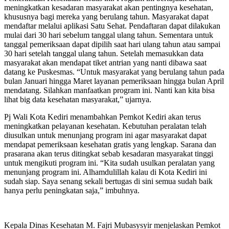
meningkatkan kesadaran masyarakat akan pentingnya kesehatan,
khususnya bagi mereka yang berulang tahun. Masyarakat dapat
mendaftar melalui aplikasi Satu Sehat. Pendaftaran dapat dilakukan
mulai dari 30 hari sebelum tanggal ulang tahun. Sementara untuk
tanggal pemeriksaan dapat dipilih saat hari ulang tahun atau sampai
30 hari setelah tanggal ulang tahun. Setelah memasukkan data
masyarakat akan mendapat tiket antrian yang nanti dibawa saat
datang ke Puskesmas. “Untuk masyarakat yang berulang tahun pada
bulan Januari hingga Maret layanan pemeriksaan hingga bulan April
mendatang. Silahkan manfaatkan program ini. Nanti kan kita bisa
lihat big data kesehatan masyarakat,” ujarnya.
Pj Wali Kota Kediri menambahkan Pemkot Kediri akan terus
meningkatkan pelayanan kesehatan. Kebutuhan peralatan telah
diusulkan untuk menunjang program ini agar masyarakat dapat
mendapat pemeriksaan kesehatan gratis yang lengkap. Sarana dan
prasarana akan terus ditingkat sebab kesadaran masyarakat tinggi
untuk mengikuti program ini. “Kita sudah usulkan peralatan yang
menunjang program ini. Alhamdulillah kalau di Kota Kediri ini
sudah siap. Saya senang sekali bertugas di sini semua sudah baik
hanya perlu peningkatan saja,” imbuhnya.
Kepala Dinas Kesehatan M. Fajri Mubasysyir menjelaskan Pemkot