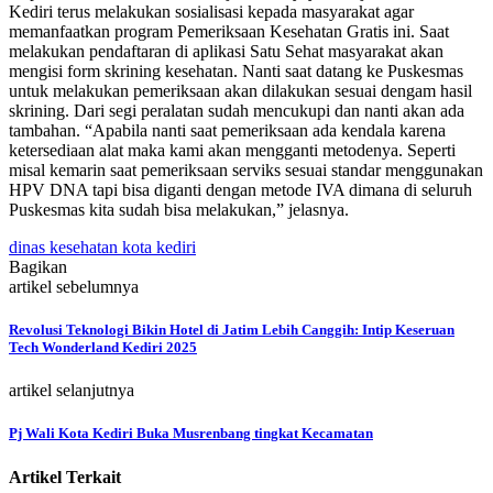
Kediri terus melakukan sosialisasi kepada masyarakat agar
memanfaatkan program Pemeriksaan Kesehatan Gratis ini. Saat
melakukan pendaftaran di aplikasi Satu Sehat masyarakat akan
mengisi form skrining kesehatan. Nanti saat datang ke Puskesmas
untuk melakukan pemeriksaan akan dilakukan sesuai dengam hasil
skrining. Dari segi peralatan sudah mencukupi dan nanti akan ada
tambahan. “Apabila nanti saat pemeriksaan ada kendala karena
ketersediaan alat maka kami akan mengganti metodenya. Seperti
misal kemarin saat pemeriksaan serviks sesuai standar menggunakan
HPV DNA tapi bisa diganti dengan metode IVA dimana di seluruh
Puskesmas kita sudah bisa melakukan,” jelasnya.
dinas kesehatan kota kediri
Bagikan
artikel sebelumnya
Revolusi Teknologi Bikin Hotel di Jatim Lebih Canggih: Intip Keseruan
Tech Wonderland Kediri 2025
artikel selanjutnya
Pj Wali Kota Kediri Buka Musrenbang tingkat Kecamatan
Artikel Terkait