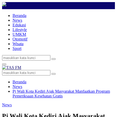
Beranda
News
Edukasi
Lifestyle
UMKM
Otomotif
Wisata
Sport
Search
Search
for:
Primary
Menu
Search
Search
for:
Beranda
News
Pj Wali Kota Kediri Ajak Masyarakat Manfaatkan Program
Pemeriksaan Kesehatan Gratis
News
Pj Wali Kota Kediri Ajak Masyarakat